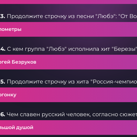
3.
Продолжите строчку из песни "Любэ": "От Волг
лометры
4.
С кем группа "Любэ" исполнила хит "Березы
ргей Безруков
5.
Продолжите строчку из хита "Россия-чемпионка"
огонку
6.
Чем славен русский человек, согласно сюжет
льшой душой