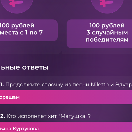
100 рублей
100 рублей
 места с 1 по 7
3 случайным
победителям
ьные ответы
1.
Продолжите строчку из песни Niletto и Эдуард
корешам
2.
Кто исполняет хит "Матушка"?
тьяна Куртукова