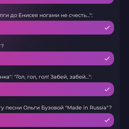
и до Енисея ногами не счесть...":
"?
: "Гол, гол, гол! Забей, забей...":
у песни Ольги Бузовой "Made in Russia"?