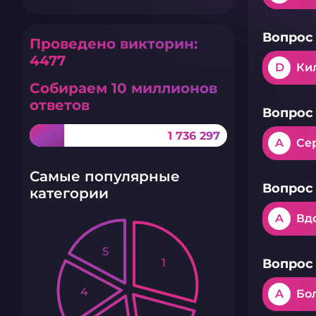
Вопрос 
Проведено викторин:
4477
D
Ки
Собираем 10 миллионов
ответов
Вопрос 
1 736 297
A
Се
Самые популярные
Вопрос 
категории
A
Вд
5
1
Вопрос 
4
A
Бо