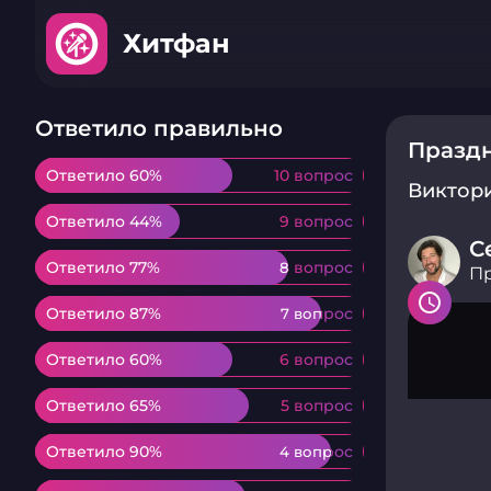
Хитфан
Ответило правильно
Празд
Ответило 60%
Ответило 60%
10 вопрос
10 вопрос
Виктор
Ответило 44%
Ответило 44%
9 вопрос
9 вопрос
С
Ответило 77%
Ответило 77%
8 вопрос
8 вопрос
П
Ответило 87%
Ответило 87%
7 вопрос
7 вопрос
Ответило 60%
Ответило 60%
6 вопрос
6 вопрос
Ответило 65%
Ответило 65%
5 вопрос
5 вопрос
Ответило 90%
Ответило 90%
4 вопрос
4 вопрос