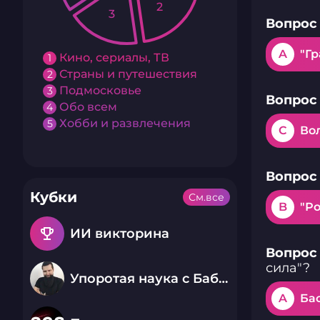
2
3
Вопрос 
A
"Г
Кино, сериалы, ТВ
1
Страны и путешествия
2
Подмосковье
3
Вопрос 
Обо всем
4
Хобби и развлечения
5
C
Во
Вопрос 
Кубки
См.все
B
"Р
emoji_events
ИИ викторина
Вопрос 
сила"?
Упоротая наука с Бабаем Лютым
A
Ба