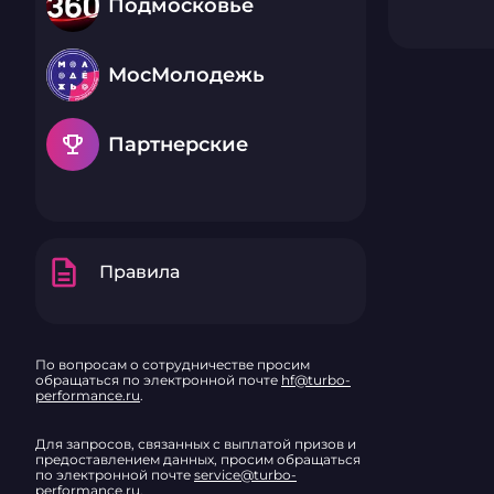
Подмосковье
МосМолодежь
emoji_events
Партнерские
description
Правила
По вопросам о сотрудничестве просим
обращаться по электронной почте
hf@turbo-
performance.ru
.
Для запросов, связанных с выплатой призов и
предоставлением данных, просим обращаться
по электронной почте
service@turbo-
performance.ru
.