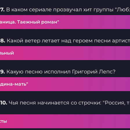
7.
В каком сериале прозвучал хит группы "Любэ
раница. Таежный роман"
8.
Какой ветер летает над героем песни артис
льный
9.
Какую песню исполнил Григорий Лепс?
одина-мать"
10.
Чья песня начинается со строчки: "Россия, 
сты