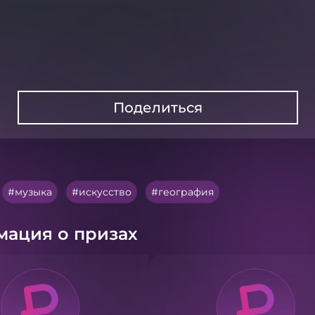
Поделиться
музыка
искусство
география
ация о призах