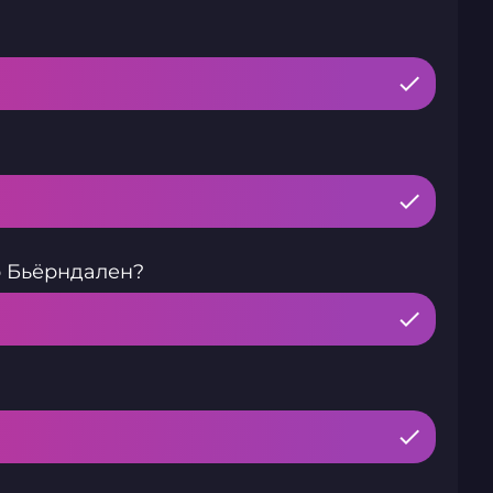
р Бьёрндален?