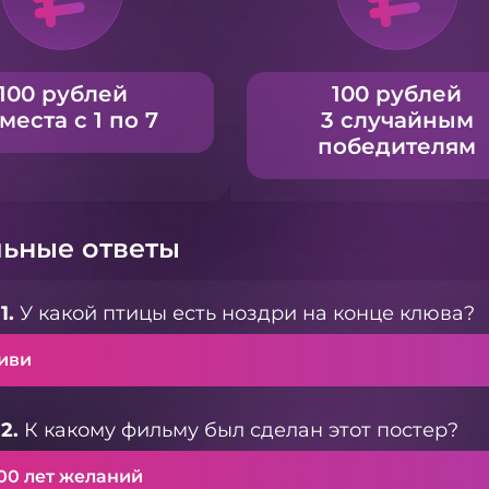
100 рублей
100 рублей
 места с 1 по 7
3 случайным
победителям
ьные ответы
1.
У какой птицы есть ноздри на конце клюва?
киви
2.
К какому фильму был сделан этот постер?
000 лет желаний