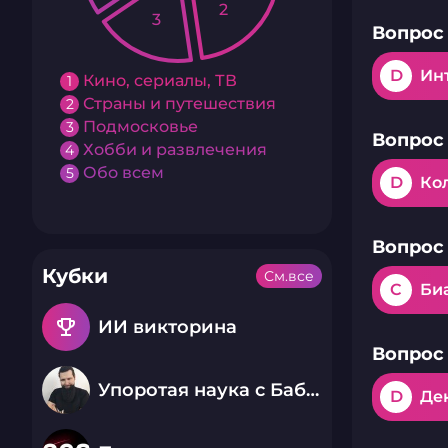
2
3
Вопрос 
D
Ин
Кино, сериалы, ТВ
1
Страны и путешествия
2
Подмосковье
3
Вопрос 
Хобби и развлечения
4
Обо всем
5
D
Ко
Вопрос 
Кубки
См.все
C
Би
emoji_events
ИИ викторина
Вопрос 
Упоротая наука с Бабаем Лютым
D
Де