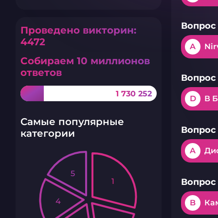
Вопрос 
Проведено викторин:
4472
A
Nir
Собираем 10 миллионов
ответов
Вопрос 
1 730 252
D
В 
Самые популярные
Вопрос 
категории
A
Ди
5
1
Вопрос 
4
B
Ка