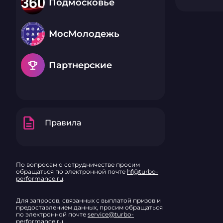
Подмосковье
МосМолодежь
emoji_events
Партнерские
description
Правила
По вопросам о сотрудничестве просим
обращаться по электронной почте
hf@turbo-
performance.ru
.
Для запросов, связанных с выплатой призов и
предоставлением данных, просим обращаться
по электронной почте
service@turbo-
performance.ru
.