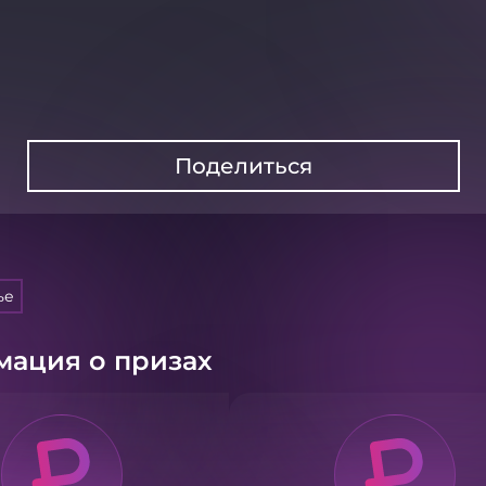
Поделиться
ье
ация о призах