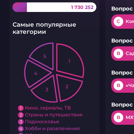
1 730 252
Вопрос 
C
Ко
Самые популярные
категории
Вопрос 
B
Са
5
1
Вопрос 
4
B
«Ч
2
3
Вопрос 
Кино, сериалы, ТВ
1
Страны и путешествия
2
B
МХ
Подмосковье
3
Хобби и развлечения
4