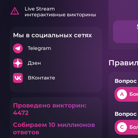
warning_amber
Live Stream
интерактивные викторины
Мы в социальных сетях
Telegram
Правил
Дзен
ВКонтакте
Вопрос 
A
Бо
Проведено викторин:
4472
Вопрос 
Собираем 10 миллионов
C
Бо
ответов