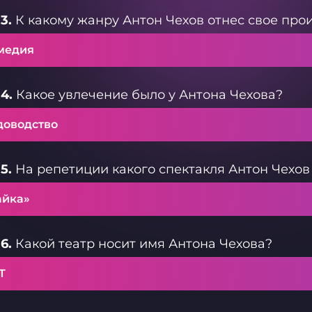
3.
К какому жанру Антон Чехов отнес свое пр
медия
4.
Какое увлечение было у Антона Чехова?
доводство
5.
На репетиции какого спектакля Антон Чехов
айка»
6.
Какой театр носит имя Антона Чехова?
Т