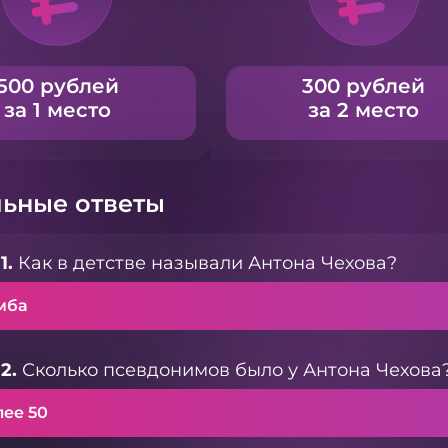
500 рублей
300 рублей
за 1 место
за 2 место
ьные ответы
1.
Как в детстве называли Антона Чехова?
мба
2.
Сколько псевдонимов было у Антона Чехова
лее 50