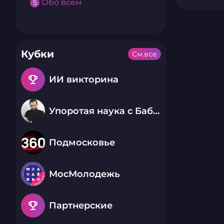
Обо всем
5
Кубки
См.все
emoji_events
ИИ викторина
Упоротая наука с Бабаем Лютым
Подмосковье
МосМолодежь
emoji_events
Партнерские