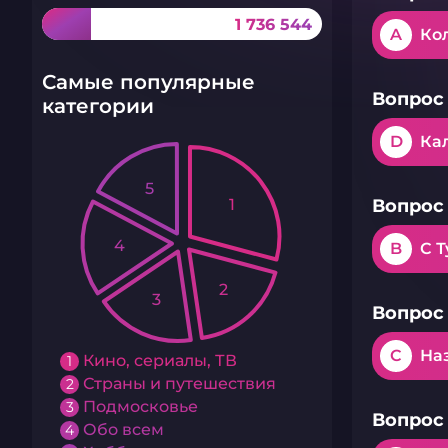
1 736 544
A
Ко
Самые популярные
Вопрос 
категории
D
Ка
5
1
Вопрос 
4
B
С 
2
3
Вопрос 
C
На
Кино, сериалы, ТВ
1
Страны и путешествия
2
Подмосковье
3
Вопрос 
Обо всем
4