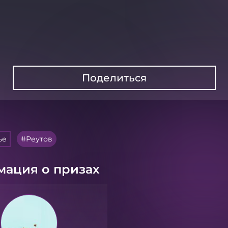
Поделиться
ье
Реутов
ация о призах