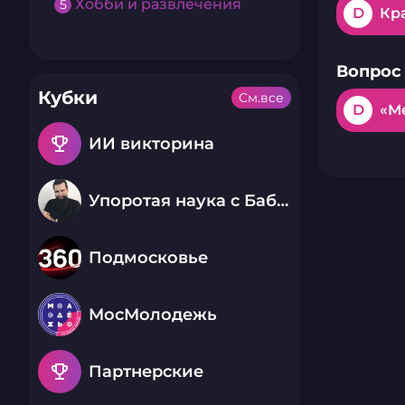
Хобби и развлечения
5
D
Кр
Вопрос 
Кубки
См.все
D
«М
emoji_events
ИИ викторина
Упоротая наука с Бабаем Лютым
Подмосковье
МосМолодежь
emoji_events
Партнерские