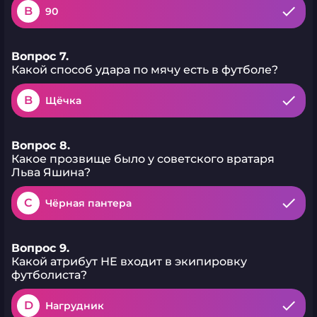
B
90
Вопрос 7.
Какой способ удара по мячу есть в футболе?
B
Щёчка
Вопрос 8.
Какое прозвище было у советского вратаря
Льва Яшина?
C
Чёрная пантера
Вопрос 9.
Какой атрибут НЕ входит в экипировку
футболиста?
D
Нагрудник