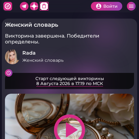
shopping_bag
Войти
Женский словарь
Викторина завершена.
Победители
определены.
Rada
Женский словарь
Старт следующей викторины
8 Августа 2026 в 17:19 по МСК
play_arrow