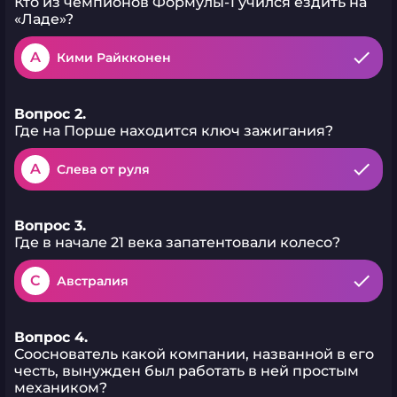
Кто из чемпионов Формулы-1 учился ездить на
«Ладе»?
A
Кими Райкконен
Вопрос 2.
Где на Порше находится ключ зажигания?
A
Слева от руля
Вопрос 3.
Где в начале 21 века запатентовали колесо?
C
Австралия
Вопрос 4.
Сооснователь какой компании, названной в его
честь, вынужден был работать в ней простым
механиком?