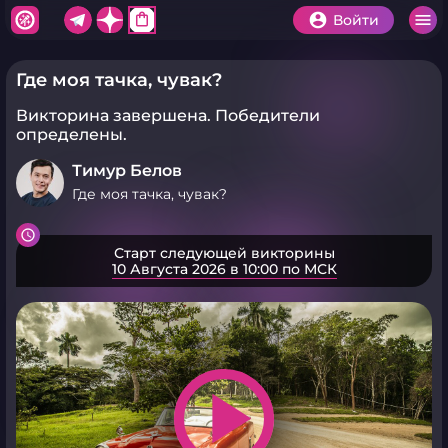
shopping_bag
Войти
Где моя тачка, чувак?
Викторина завершена.
Победители
определены.
Тимур Белов
Где моя тачка, чувак?
Старт следующей викторины
10 Августа 2026 в 10:00 по МСК
play_arrow