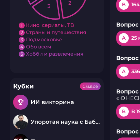
2
B
164
3
Вопрос 
Кино, сериалы, ТВ
1
Страны и путешествия
2
A
25 
Подмосковье
3
Обо всем
4
Хобби и развлечения
5
Вопрос 
A
336
Кубки
См.все
Вопрос 
«ЮНЕС
emoji_events
ИИ викторина
B
В 1
Упоротая наука с Бабаем Лютым
Вопрос 