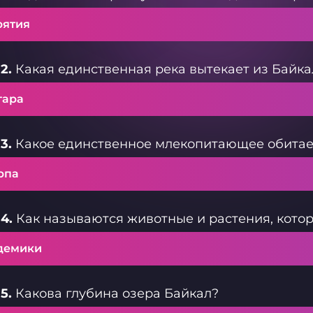
рятия
2.
Какая единственная река вытекает из Байка
гара
3.
Какое единственное млекопитающее обитает
рпа
4.
Как называются животные и растения, котор
демики
5.
Какова глубина озера Байкал?