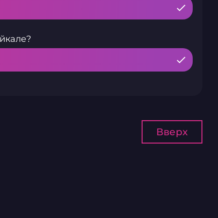
айкале?
Вверх