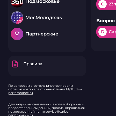
Подмосковье
C
23 
МосМолодежь
Вопрос 
D
Са
emoji_events
Партнерские
description
Правила
По вопросам о сотрудничестве просим
обращаться по электронной почте
hf@turbo-
performance.ru
.
Для запросов, связанных с выплатой призов и
предоставлением данных, просим обращаться
по электронной почте
service@turbo-
performance.ru
.