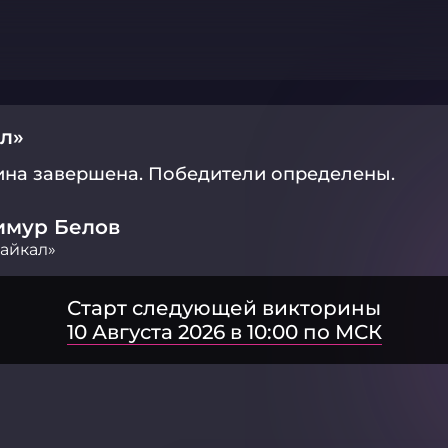
л»
ина завершена.
Победители определены.
имур Белов
айкал»
Старт следующей викторины
10 Августа 2026 в 10:00 по МСК