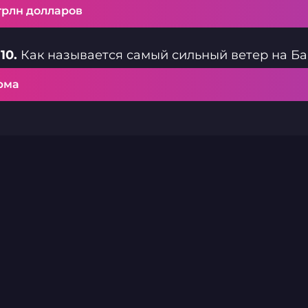
трлн долларов
10.
Как называется самый сильный ветер на Б
рма