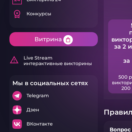
workspace_premium
Конкурсы
Витрина
викто
shopping_bag
за 2 
warning_amber
Live Stream
за
интерактивные викторины
500 
Мы в социальных сетях
виктори
200 
Telegram
Дзен
Правил
ВКонтакте
Вопрос 