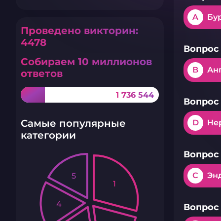
A
Бу
Проведено викторин:
4478
Вопрос 
Собираем 10 миллионов
B
Ан
ответов
1 736 544
Вопрос 
Самые популярные
D
Не
категории
Вопрос 
C
Эн
5
1
4
Вопрос 