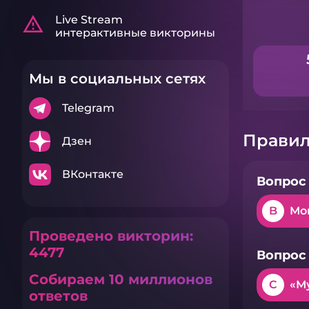
warning_amber
Live Stream
интерактивные викторины
Мы в социальных сетях
Telegram
Правил
Дзен
ВКонтакте
Вопрос 
B
Мо
Проведено викторин:
4477
Вопрос 
Собираем 10 миллионов
C
«М
ответов