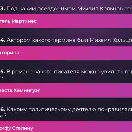
3.
Под каким псевдонимом Михаил Кольцов со
гель Мартинес
4.
Автором какого термина был Михаил Кольцо
кторина
5.
В романе какого писателя можно увидеть ге
в?
неста Хемингуэя
6.
Какому политическому деятелю понравилась
к»?
сифу Сталину