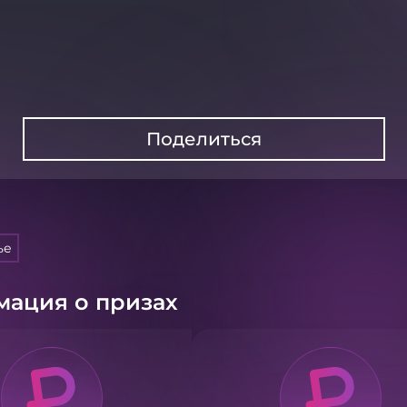
Поделиться
ье
ация о призах