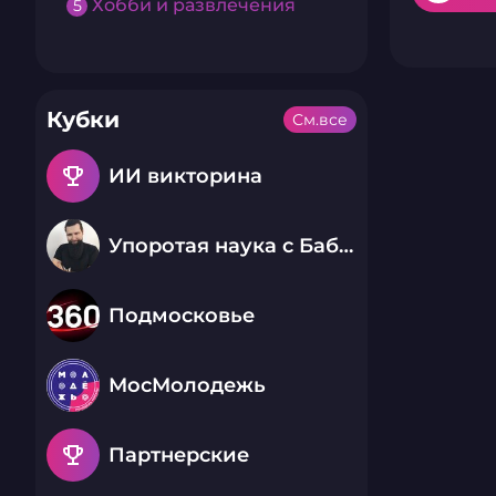
Хобби и развлечения
5
Кубки
См.все
emoji_events
ИИ викторина
Упоротая наука с Бабаем Лютым
Подмосковье
МосМолодежь
emoji_events
Партнерские