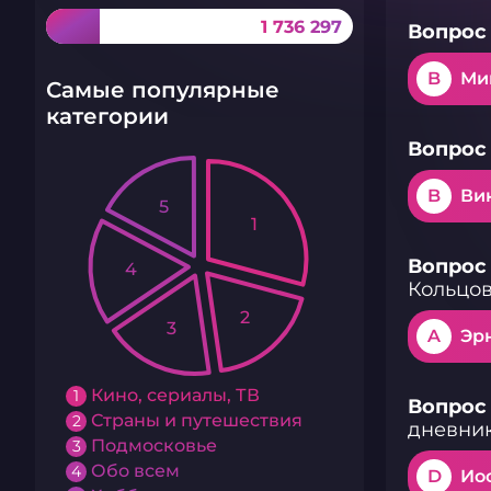
1 736 297
Вопрос 
B
Ми
Самые популярные
категории
Вопрос 
B
Ви
5
1
Вопрос 
4
Кольцо
2
3
A
Эр
Кино, сериалы, ТВ
1
Вопрос 
Страны и путешествия
2
дневни
Подмосковье
3
Обо всем
4
D
Ио