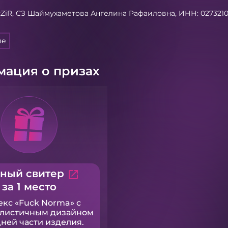
SzZiR, СЗ Шаймухаметова Ангелина Рафаиловна, ИНН: 027321
ие
ация о призах
ный свитер
open_in_new
за 1 место
екс «Fuck Norma» с
листичным дизайном
дней части изделия.