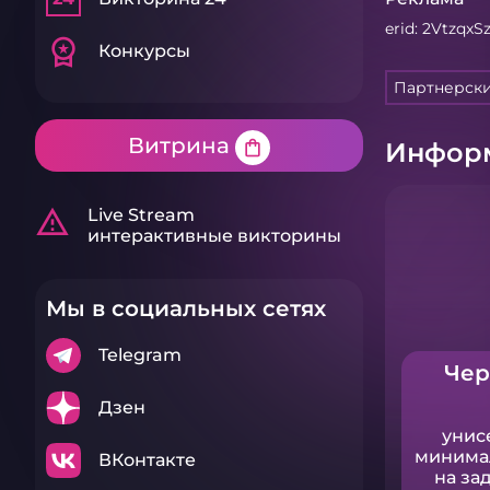
erid: 2Vtzqx
workspace_premium
Конкурсы
Партнерск
Витрина
shopping_bag
Информ
warning_amber
Live Stream
интерактивные викторины
Мы в социальных сетях
Telegram
Чер
Дзен
унис
минима
ВКонтакте
на за