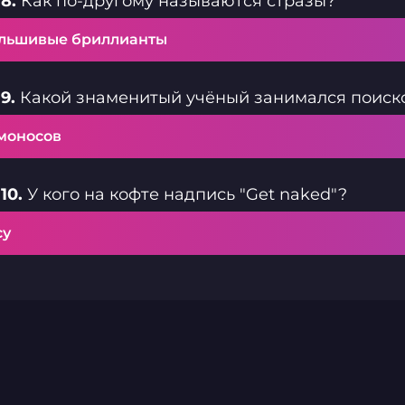
8.
Как по-другому называются стразы?
льшивые бриллианты
9.
Какой знаменитый учёный занимался поиско
моносов
10.
У кого на кофте надпись "Get naked"?
су