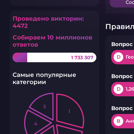
Сос
Проведено викторин:
Правил
4472
Собираем 10 миллионов
Вопрос 
ответов
D
Ге
1 733 307
Самые популярные
Вопрос 
категории
D
1,2
5
Вопрос 
1
B
Ан
4