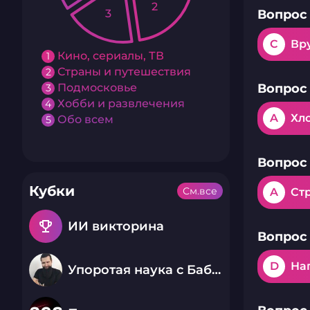
2
Вопрос 
3
C
Вр
Кино, сериалы, ТВ
1
Страны и путешествия
2
Вопрос 
Подмосковье
3
Хобби и развлечения
4
A
Хл
Обо всем
5
Вопрос 
Кубки
См.все
A
Ст
emoji_events
ИИ викторина
Вопрос 
D
Нап
Упоротая наука с Бабаем Лютым