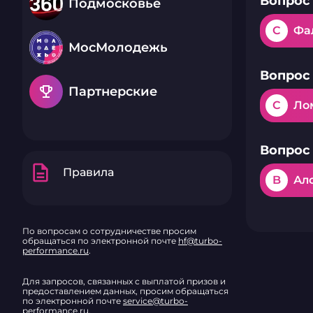
Вопрос 
Подмосковье
C
Фа
МосМолодежь
Вопрос 
emoji_events
Партнерские
C
Ло
Вопрос 
description
Правила
B
Ал
По вопросам о сотрудничестве просим
обращаться по электронной почте
hf@turbo-
performance.ru
.
Для запросов, связанных с выплатой призов и
предоставлением данных, просим обращаться
по электронной почте
service@turbo-
performance.ru
.