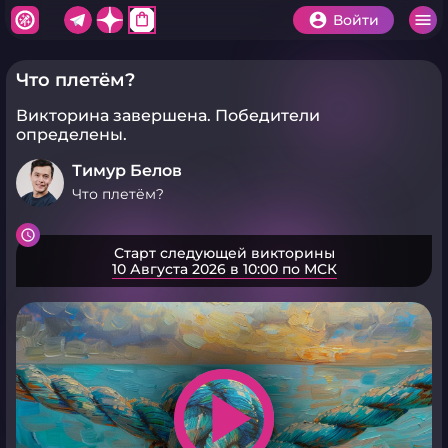
shopping_bag
Войти
Что плетём?
Викторина завершена.
Победители
определены.
Тимур Белов
Что плетём?
Старт следующей викторины
10 Августа 2026 в 10:00 по МСК
play_arrow