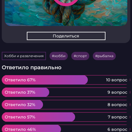
Поделиться
Хобби и развлечения
хобби
спорт
рыбалка
Ответило правильно
Ответило 67%
Ответило 67%
10 вопрос
Ответило 37%
Ответило 37%
9 вопрос
Ответило 32%
Ответило 32%
8 вопрос
Ответило 57%
Ответило 57%
7 вопрос
Ответило 46%
Ответило 46%
6 вопрос