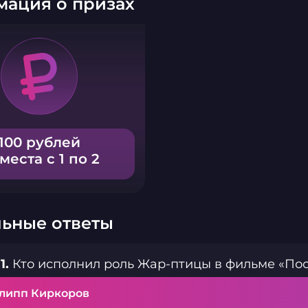
ация о призах
100 рублей
 места с 1 по 2
ьные ответы
1.
Кто исполнил роль Жар-птицы в фильме «По
липп Киркоров