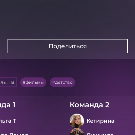
Поделиться
лы, ТВ
фильмы
детство
да 1
Команда 2
льга Т
Кетирина