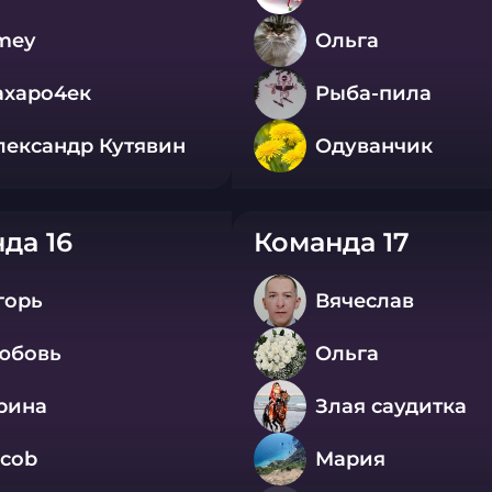
mey
Ольга
ахаро4ек
Рыба-пила
лександр Кутявин
Oдуванчик
да 16
Команда 17
горь
Вячеслав
юбовь
Ольга
рина
Злая саудитка
acob
Мария