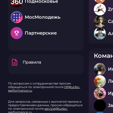
Подмосковье
Z
МосМолодежь
С
emoji_events
Партнерские
А
Коман
description
Правила
И
Л
По вопросам о сотрудничестве просим
обращаться по электронной почте
hf@turbo-
performance.ru
.
И
Для запросов, связанных с выплатой призов и
J
предоставлением данных, просим обращаться
по электронной почте
service@turbo-
performance.ru
.