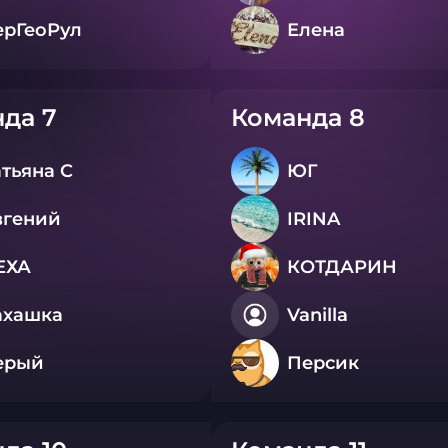
ерГеоРул
Елена
да 7
Команда 8
атьяна С
ЮГ
вгений
IRINA
ЕХА
КОТДАРИН
ахашка
Vanilla
ерый
Персик