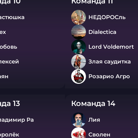
да 10
Команда 11
астюшка
НЕДОРОСль
ex
Dialectica
юбовь
Lord Vоldеmort
лексей
Злая саудитка
аян
Розарио Агро
да 13
Команда 14
ладимир Ра
Лия
оролёк
Сволен