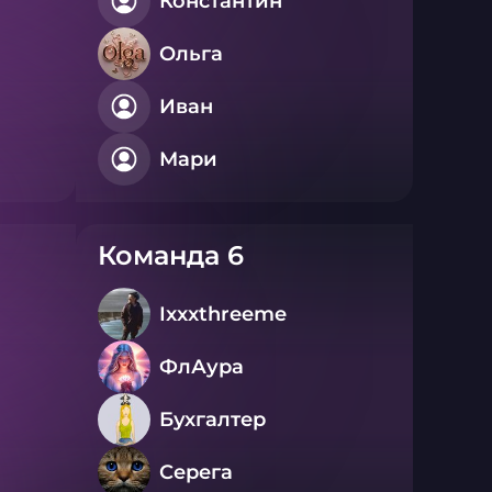
Константин
Ольга
Иван
Мари
Команда 6
Ixxxthreeme
ФлАура
Бухгалтер
Серега