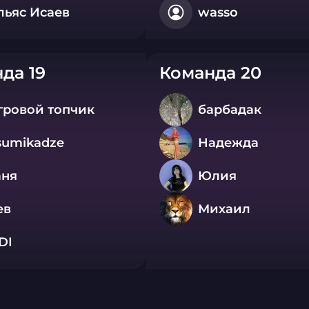
льяс Исаев
wasso
да 19
Команда 20
гровой топчик
барбадак
sumikadze
Надежда
аня
Юлия
ев
Михаил
DI