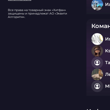
И
Все права на товарный знак «Хитфан»
защищены и принадлежат АО «Эквити
Алгоритм».
Коман
И
K
Т
Л
M