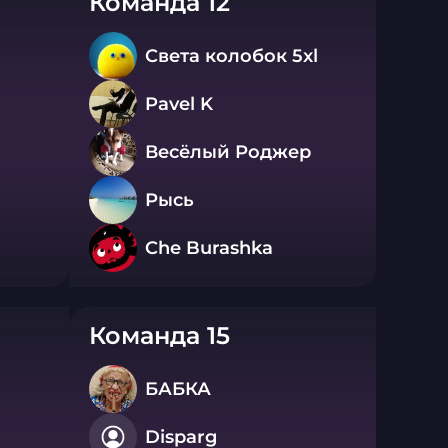
Команда 12
Света колобок 5xl
Pavel K
Весёлый Роджер
Рысь
Che Burashka
Команда 15
БАБКА
Disparg