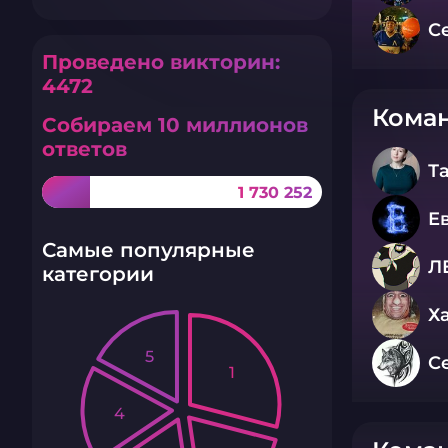
С
Проведено викторин:
4472
Коман
Собираем 10 миллионов
ответов
Т
1 730 252
Е
Самые популярные
Л
категории
Х
5
С
1
4