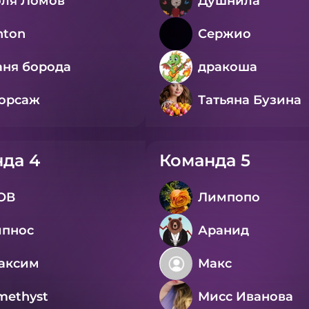
оля Ломов
Душнила
nton
Сержио
аня борода
дракоша
орсаж
Татьяна Бузина
да 4
Команда 5
ОВ
Лимпопо
ипнос
Аранид
аксим
Макс
methyst
Мисс Иванова