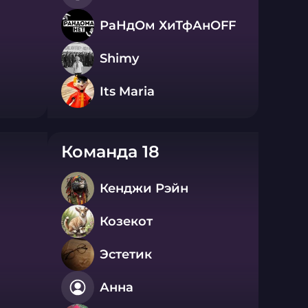
РаНдОм ХиТфАнOFF
Shimy
Its Maria
Команда 18
Кенджи Рэйн
Козекот
Эстетик
Анна