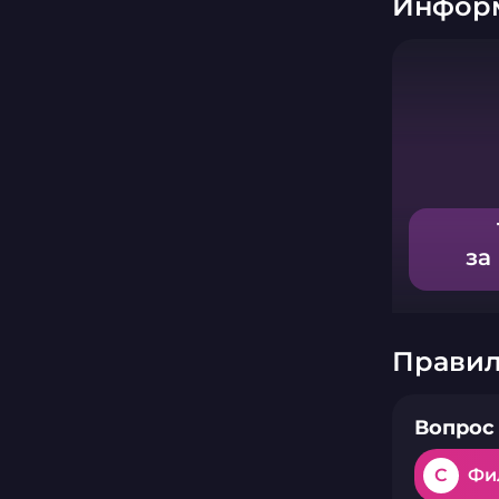
Информ
за
Правил
Вопрос 
C
Фи