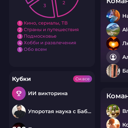
Коман
2
3
Н
Кино, сериалы, ТВ
1
Al
Страны и путешествия
2
Подмосковье
3
Хобби и развлечения
4
Л
Обо всем
5
А
Б
Кубки
См.все
emoji_events
ИИ викторина
Коман
В
Упоротая наука с Бабаем Лютым
К