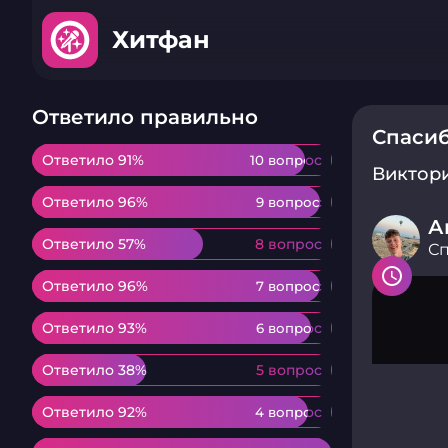
Хитфан
Ответило правильно
Спасиб
Ответило 91%
Ответило 91%
10 вопрос
10 вопрос
Виктор
Ответило 96%
Ответило 96%
9 вопрос
9 вопрос
А
Ответило 57%
Ответило 57%
8 вопрос
8 вопрос
Сп
Ответило 96%
Ответило 96%
7 вопрос
7 вопрос
Ответило 93%
Ответило 93%
6 вопрос
6 вопрос
Ответило 38%
Ответило 38%
5 вопрос
5 вопрос
Ответило 92%
Ответило 92%
4 вопрос
4 вопрос