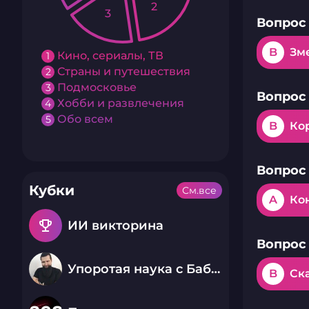
2
3
Вопрос 
B
Зм
Кино, сериалы, ТВ
1
Страны и путешествия
2
Подмосковье
3
Вопрос 
Хобби и развлечения
4
Обо всем
5
B
Ко
Вопрос 
Кубки
См.все
A
Ко
emoji_events
ИИ викторина
Вопрос 
Упоротая наука с Бабаем Лютым
B
Ск