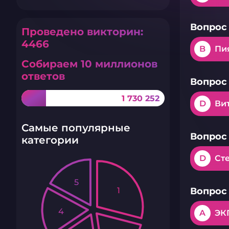
Вопрос 
Проведено викторин:
4466
B
Пи
Собираем 10 миллионов
ответов
Вопрос 
1 730 252
D
Ви
Самые популярные
Вопрос 
категории
D
Ст
5
1
Вопрос 
4
A
ЭК