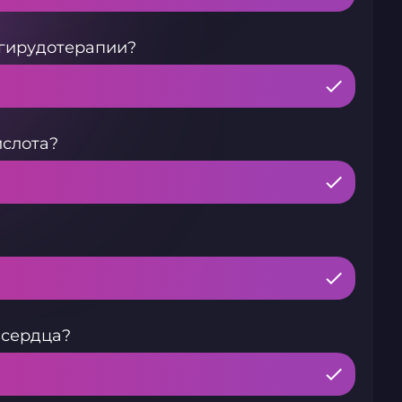
 гирудотерапии?
ислота?
 сердца?