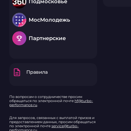
Подмосковье
МосМолодежь
emoji_events
Партнерские
description
Правила
По вопросам о сотрудничестве просим
обращаться по электронной почте
hf@turbo-
performance.ru
.
Для запросов, связанных с выплатой призов и
предоставлением данных, просим обращаться
по электронной почте
service@turbo-
performance.ru
.