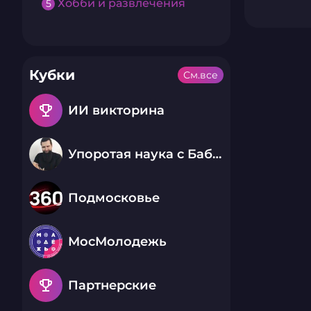
Хобби и развлечения
5
Кубки
См.все
emoji_events
ИИ викторина
Упоротая наука с Бабаем Лютым
Подмосковье
МосМолодежь
emoji_events
Партнерские