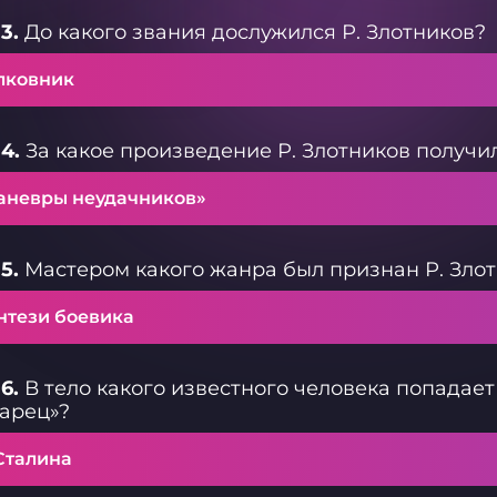
3.
До какого звания дослужился Р. Злотников?
лковник
4.
За какое произведение Р. Злотников получи
аневры неудачников»
5.
Мастером какого жанра был признан Р. Зло
нтези боевика
6.
В тело какого известного человека попадает
арец»?
Сталина