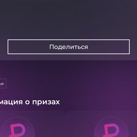
Поделиться
ье
ация о призах