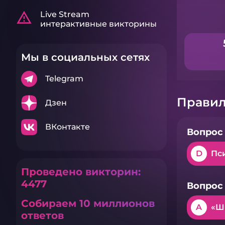
warning_amber
Live Stream
интерактивные викторины
Мы в социальных сетях
Telegram
Правил
Дзен
ВКонтакте
Вопрос 
D
Пс
Проведено викторин:
4477
Вопрос 
Собираем 10 миллионов
A
«Ш
ответов