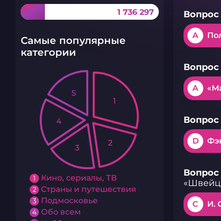
1 736 297
Вопрос 
A
По
Самые популярные
категории
Вопрос 
A
«М
5
1
Вопрос 
4
D
Фэ
2
3
Вопрос 
Кино, сериалы, ТВ
1
«Швейц
Страны и путешествия
2
Подмосковье
3
C
И. 
Обо всем
4