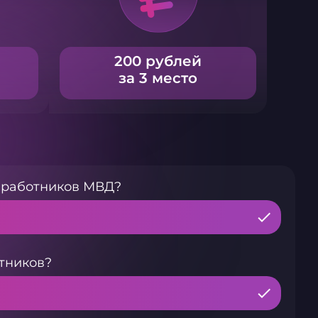
200 рублей
за 3 место
я работников МВД?
тников?