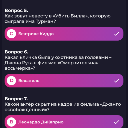
Вопрос 5.
Как зовут невесту в «Убить Билла», которую
сыграла Ума Турман?
C
Беатрикс Киддо
Вопрос 6.
Какая кличка была у охотника за головами –
Джона Рута в фильме «Омерзительная
восьмёрка»?
D
Вешатель
Вопрос 7.
Какой актёр скрыт на кадре из фильма «Джанго
освобождённый»?
B
Леонардо ДиКаприо