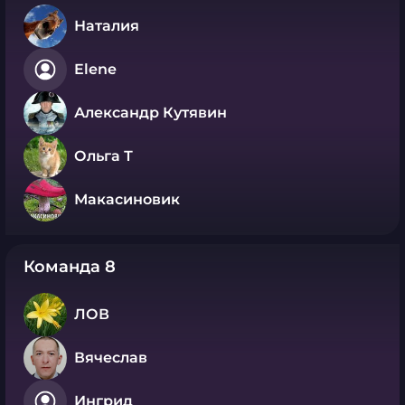
Наталия
Elene
Александр Кутявин
Ольга Т
Макасиновик
Команда 8
ЛОВ
Вячеслав
Ингрид