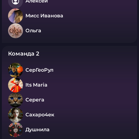
Алексей
Мисс Иванова
Ольга
Команда 2
СерГеоРул
Its Maria
Серега
Сахаро4ек
Душнила