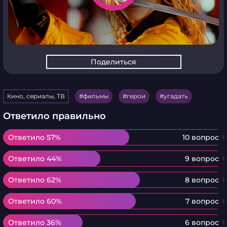
Поделиться
Кино, сериалы, ТВ
фильмы
герои
угадать
Ответило правильно
Ответило 57%
Ответило 57%
10 вопрос
Ответило 44%
Ответило 44%
9 вопрос
Ответило 62%
Ответило 62%
8 вопрос
Ответило 60%
Ответило 60%
7 вопрос
Ответило 36%
Ответило 36%
6 вопрос