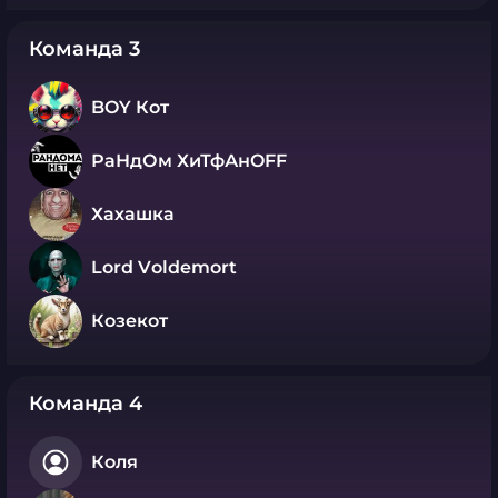
Команда 3
BOY Кот
РаНдОм ХиТфАнOFF
Хахашка
Lord Vоldеmort
Козекот
Команда 4
Коля