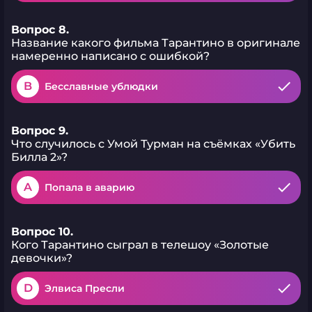
Вопрос 8.
Название какого фильма Тарантино в оригинале
намеренно написано с ошибкой?
B
Бесславные ублюдки
Вопрос 9.
Что случилось с Умой Турман на съёмках «Убить
Билла 2»?
A
Попала в аварию
Вопрос 10.
Кого Тарантино сыграл в телешоу «Золотые
девочки»?
D
Элвиса Пресли