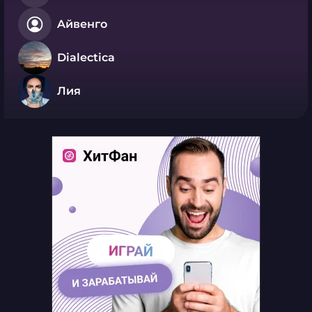
Aйвенго
Dialectica
Лия