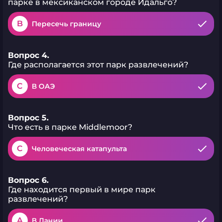
парке в мексиканском городе Идальго?
B
Пересечь границу
Вопрос 4.
Где располагается этот парк развлечений?
C
В ОАЭ
Вопрос 5.
Что есть в парке Middlemoor?
C
Человеческая катапульта
Вопрос 6.
Где находится первый в мире парк
развлечений?
A
В Дании