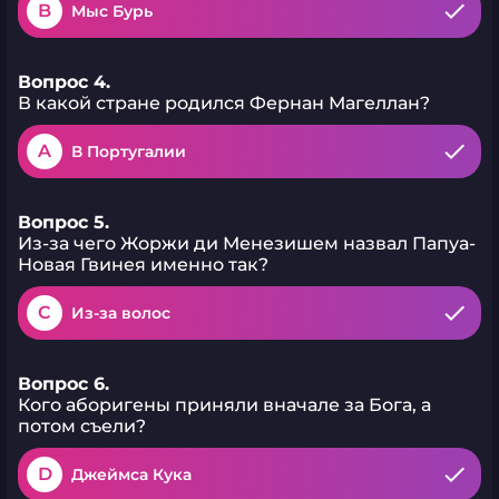
B
Мыс Бурь
Вопрос 4.
В какой стране родился Фернан Магеллан?
A
В Португалии
Вопрос 5.
Из-за чего Жоржи ди Менезишем назвал Папуа-
Новая Гвинея именно так?
C
Из-за волос
Вопрос 6.
Кого аборигены приняли вначале за Бога, а
потом съели?
D
Джеймса Кука