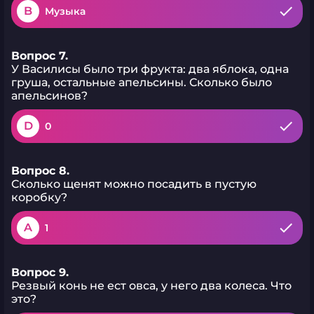
B
Музыка
Вопрос 7.
У Василисы было три фрукта: два яблока, одна
груша, остальные апельсины. Сколько было
апельсинов?
D
0
Вопрос 8.
Сколько щенят можно посадить в пустую
коробку?
A
1
Вопрос 9.
Резвый конь не ест овса, у него два колеса. Что
это?