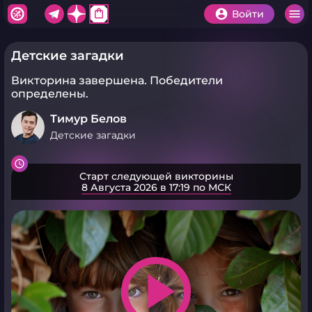
shopping_bag
Войти
Детские загадки
Викторина завершена.
Победители
определены.
Тимур Белов
Детские загадки
Старт следующей викторины
8 Августа 2026 в 17:19 по МСК
play_arrow