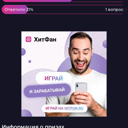
Ответило 21%
Ответило 21%
1 вопрос
Информация о призах