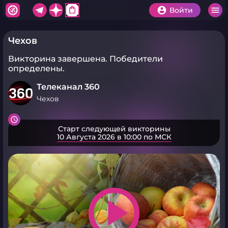
shopping_bag
Войти
Чехов
Викторина завершена.
Победители
определены.
Телеканал 360
Чехов
Старт следующей викторины
10 Августа 2026 в 10:00 по МСК
play_arrow