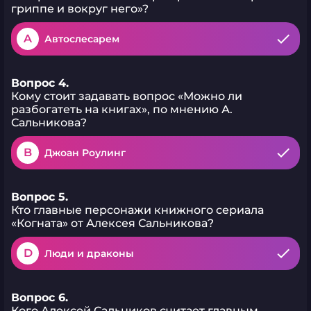
гриппе и вокруг него»?
A
Автослесарем
Вопрос 4.
Кому стоит задавать вопрос «Можно ли
разбогатеть на книгах», по мнению А.
Сальникова?
B
Джоан Роулинг
Вопрос 5.
Кто главные персонажи книжного сериала
«Когната» от Алексея Сальникова?
D
Люди и драконы
Вопрос 6.
Кого Алексей Сальников считает главным