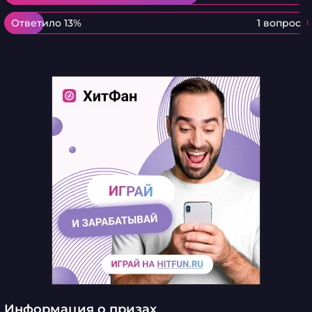
Ответило 13%
Ответило 13%
1 вопрос
Информация о призах