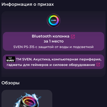
Информация о призах
Bluetooth колонка
open_in_new
за 1 место
SVEN PS-315 с защитой от воды и подсветкой
ТМ SVEN. Акустика, компьютерная периферия,
open_in_new
гаджеты для геймеров и силовое оборудование
Обзоры