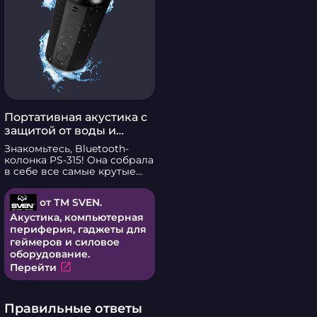
Портативная акустика с
защитой от воды и
подсветкой SVEN PS-315
Знакомьтесь, Bluetooth-
колонка PS-315! Она собрала
в себе все самые крутые
фишки — от шикарного
звука с глубокими басами
от ТМ SVEN.
до эффектной
разноцветной подсветки.
Акустика, компьютерная
Эта портативная акустика
периферия, гаджеты для
точно впечатлит даже самых
геймеров и силовое
требовательных
оборудование.
пользователей. Динамики
open_in_new
Перейти
диаметром 45 мм
обеспечивают
качественный звук, а
пассивные излучатели
Правильные ответы