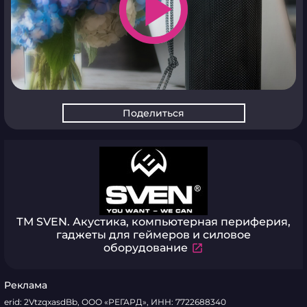
play_arrow
Поделиться
ТМ SVEN. Акустика, компьютерная периферия,
гаджеты для геймеров и силовое
оборудование
Реклама
erid: 2VtzqxasdBb, ООО «РЕГАРД», ИНН: 7722688340