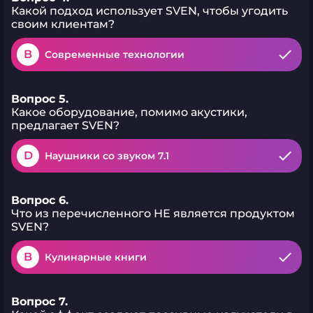
музыки без перерыва. SVEN
Какой подход использует SVEN, чтобы угодить
PS-315 — это колонка для
тех, кто ценит
своим клиентам?
универсальность и не хочет
идти на компромиссы.
B
Современные технологии
Вопрос 5.
Какое оборудование, помимо акустики,
предлагает SVEN?
D
Наушники со звуком 7.1
Вопрос 6.
Что из перечисленного НЕ является продуктом
SVEN?
B
Кулинарные книги
Вопрос 7.