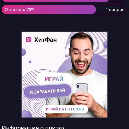
Ответило 75%
Ответило 75%
1 вопрос
Информация о призах