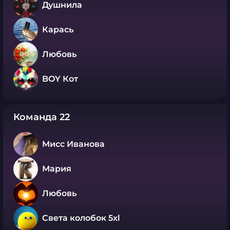
Душнила
Карась
Любовь
BOY Кот
Команда 22
Мисс Иванова
Мария
Любовь
Света колобок 5xl