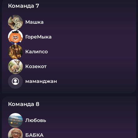
Команда 7
Машка
ГореМыка
Калипсо
Козекот
маманджан
Команда 8
Любовь
БАБКА