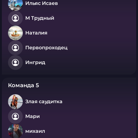
Ильяс Исаев
М Трудный
Наталия
Первопроходец
Ингрид
Команда 5
Злая саудитка
Мари
михаил