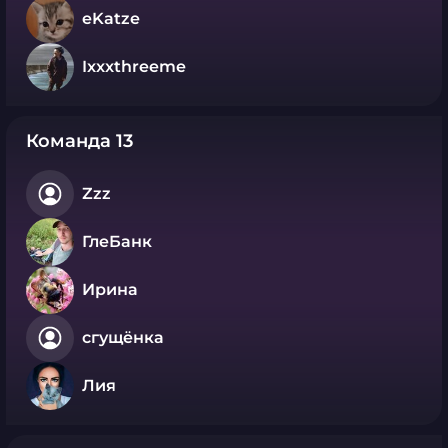
eKatze
Ixxxthreeme
Команда 13
Zzz
ГлеБанк
Ирина
сгущёнка
Лия