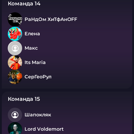
Команда 14
РаНдОм ХиТфАнOFF
Елена
Макс
Its Maria
СерГеоРул
Команда 15
Шапокляк
Lord Vоldеmort