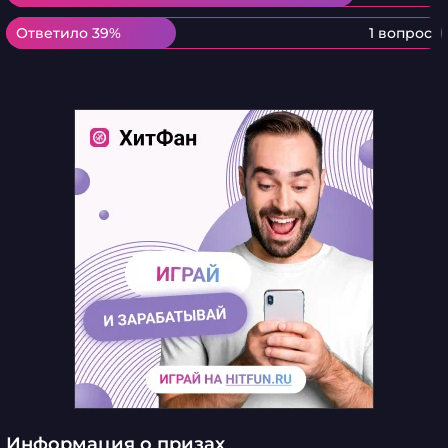
Ответило 39%
Ответило 39%
1 вопрос
Информация о призах