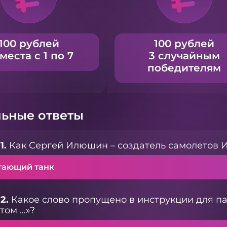
100 рублей
100 рублей
 места с 1 по 7
3 случайным
победителям
ьные ответы
1.
Как Сергей Илюшин – создатель самолетов И
тающий танк
2.
Какое слово пропущено в инструкции для па
отом …»?