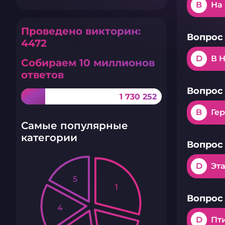
B
На
Проведено викторин:
Вопрос 
4472
D
В 
Собираем 10 миллионов
ответов
Вопрос 
1 730 252
B
Ге
Самые популярные
категории
Вопрос 
D
Эт
5
1
Вопрос 
4
D
Пт