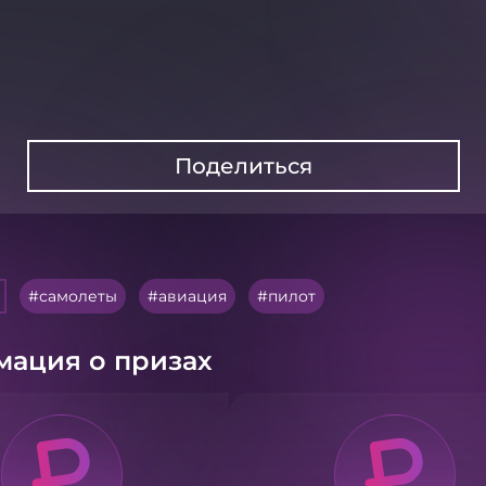
Поделиться
самолеты
авиация
пилот
ация о призах