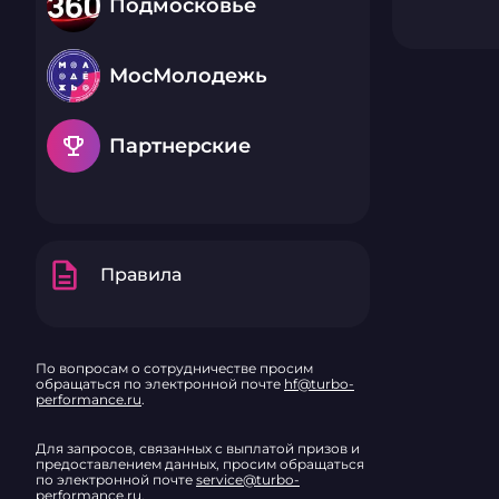
Подмосковье
МосМолодежь
emoji_events
Партнерские
description
Правила
По вопросам о сотрудничестве просим
обращаться по электронной почте
hf@turbo-
performance.ru
.
Для запросов, связанных с выплатой призов и
предоставлением данных, просим обращаться
по электронной почте
service@turbo-
performance.ru
.