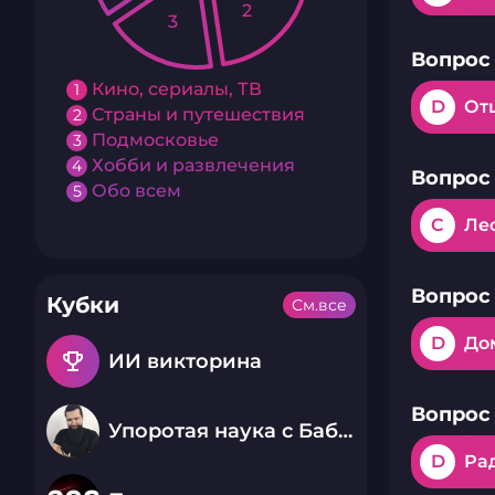
2
3
Вопрос 
Кино, сериалы, ТВ
1
D
От
Страны и путешествия
2
Подмосковье
3
Хобби и развлечения
4
Вопрос 
Обо всем
5
C
Ле
Вопрос 
Кубки
См.все
D
До
emoji_events
ИИ викторина
Вопрос 
Упоротая наука с Бабаем Лютым
D
Ра