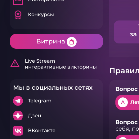
workspace_premium
Конкурсы
за
Витрина
shopping_bag
warning_amber
Live Stream
интерактивные викторины
Правил
Мы в социальных сетях
Вопрос 
Telegram
A
Ле
Дзен
Вопрос 
себя, п
ВКонтакте