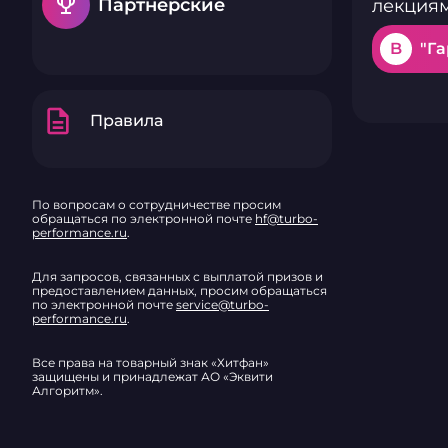
emoji_events
Партнерские
лекциям
B
"Г
description
Правила
По вопросам о сотрудничестве просим
обращаться по электронной почте
hf@turbo-
performance.ru
.
Для запросов, связанных с выплатой призов и
предоставлением данных, просим обращаться
по электронной почте
service@turbo-
performance.ru
.
Все права на товарный знак «Хитфан»
защищены и принадлежат АО «Эквити
Алгоритм».