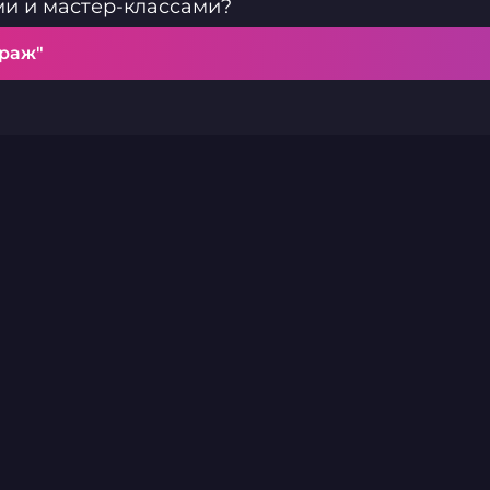
и и мастер-классами?
араж"