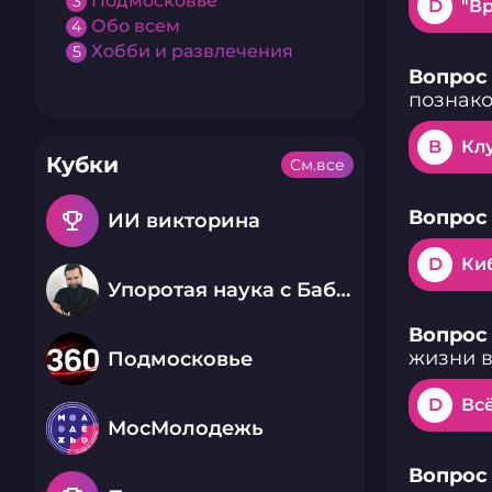
Подмосковье
3
D
"В
Обо всем
4
Хобби и развлечения
5
Вопрос 
познак
B
Клу
Кубки
См.все
Вопрос 
emoji_events
ИИ викторина
D
Ки
Упоротая наука с Бабаем Лютым
Вопрос 
жизни в
Подмосковье
D
Вс
МосМолодежь
Вопрос 