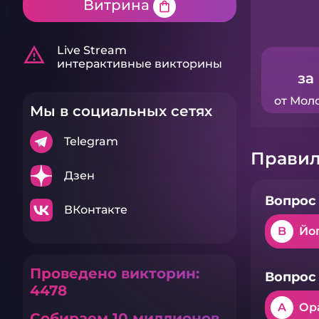
Витрина
shopping_bag
warning_amber
Live Stream
интерактивные викторины
за
от Мол
Мы в социальных сетях
Telegram
Правил
Дзен
Вопрос 
ВКонтакте
B
Йо
Проведено викторин:
Вопрос 
4478
A
Ор
Собираем 10 миллионов