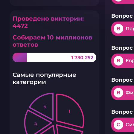
Вопрос 
Проведено викторин:
4472
B
Пе
Собираем 10 миллионов
ответов
Вопрос 
1 730 252
B
Ев
Самые популярные
Вопрос 
категории
B
Фи
5
1
Вопрос 
4
C
Си