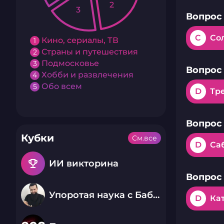
2
3
Вопрос 
C
Со
Кино, сериалы, ТВ
1
Страны и путешествия
2
Подмосковье
3
Вопрос 
Хобби и развлечения
4
Обо всем
5
D
Тр
Вопрос 
Кубки
См.все
D
Са
emoji_events
ИИ викторина
Вопрос 
Упоротая наука с Бабаем Лютым
D
Ка