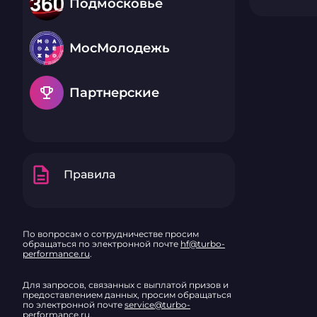
Подмосковье
МосМолодежь
emoji_events
Партнерские
description
Правила
По вопросам о сотрудничестве просим
обращаться по электронной почте
hf@turbo-
performance.ru
.
Для запросов, связанных с выплатой призов и
предоставлением данных, просим обращаться
по электронной почте
service@turbo-
performance.ru
.