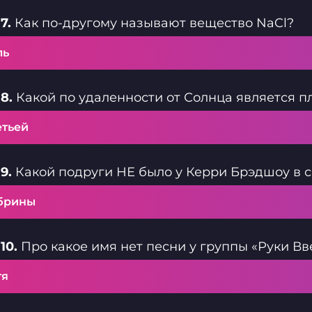
7.
Как по-другому называют вещество NaCl?
ль
8.
Какой по удаленности от Солнца является п
етьей
9.
Какой подруги НЕ было у Керри Брэдшоу в с
брины
10.
Про какое имя нет песни у группы «Руки Вв
тя