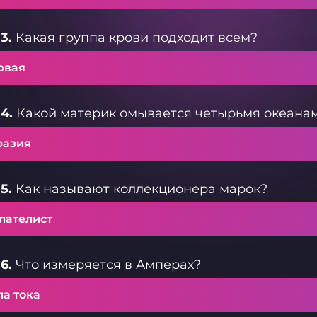
3.
Какая группа крови подходит всем?
рвая
4.
Какой материк омывается четырьмя океана
разия
5.
Как называют коллекционера марок?
лателист
6.
Что измеряется в Амперах?
ла тока