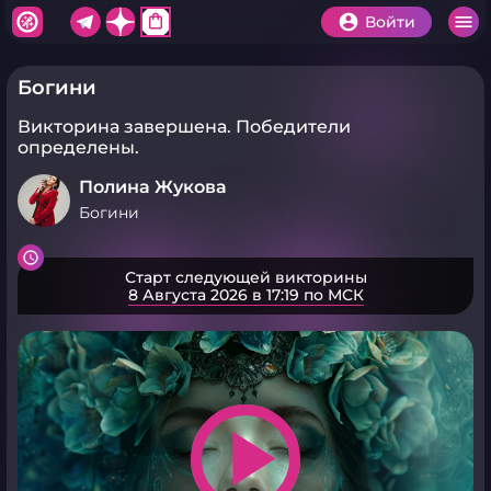
shopping_bag
Войти
Богини
Викторина завершена.
Победители
определены.
Полина Жукова
Богини
Старт следующей викторины
8 Августа 2026 в 17:19 по МСК
play_arrow