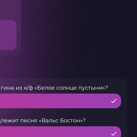
гина из к/ф «Белое солнце пустыни»?
длежит песня «Вальс Бостон»?