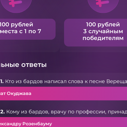
100 рублей
100 рублей
 места с 1 по 7
3 случайным
победителям
ьные ответы
1.
Кто из бардов написал слова к песне Вереща
лат Окуджава
2.
Кому из бардов, врачу по профессии, прина
ександру Розенбауму