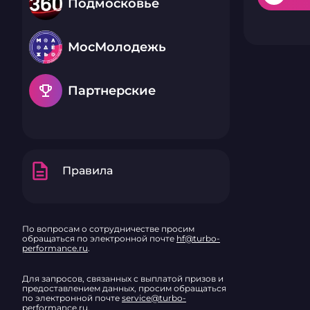
Подмосковье
МосМолодежь
emoji_events
Партнерские
description
Правила
По вопросам о сотрудничестве просим
обращаться по электронной почте
hf@turbo-
performance.ru
.
Для запросов, связанных с выплатой призов и
предоставлением данных, просим обращаться
по электронной почте
service@turbo-
performance.ru
.