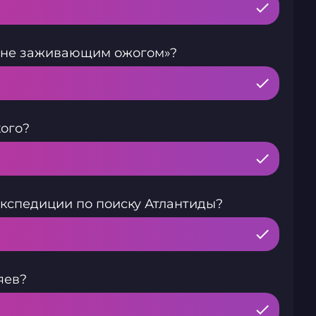
и не заживающим ожогом»?
кого?
экспедиции по поиску Атлантиды?
яев?