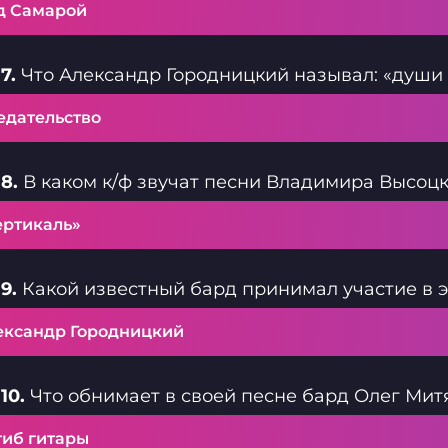
д Самарой
7.
Что Александр Городницкий называл: «душ
едательство
8.
В каком к/ф звучат песни Владимира Высоц
ертикаль»
9.
Какой известный бард принимал участие в 
ександр Городницкий
10.
Что обнимает в своей песне бард Олег Мит
гиб гитары