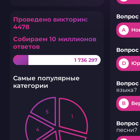
Вопрос 
Проведено викторин:
4478
A
Но
Собираем 10 миллионов
ответов
Вопрос 
1 736 297
D
Юр
Самые популярные
Вопрос 
категории
языка?
B
Ве
5
1
Вопрос 
4
песни?