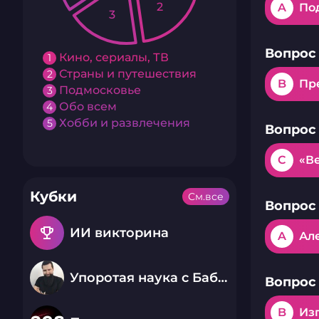
2
A
По
3
Вопрос 
Кино, сериалы, ТВ
1
Страны и путешествия
2
B
Пр
Подмосковье
3
Обо всем
4
Хобби и развлечения
5
Вопрос 
C
«В
Кубки
См.все
Вопрос 
emoji_events
ИИ викторина
A
Ал
Упоротая наука с Бабаем Лютым
Вопрос 
B
Из