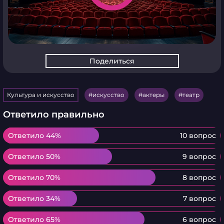
Поделиться
Культура и искусство
искусство
актеры
театр
Ответило правильно
Ответило 44%
Ответило 44%
10 вопрос
Ответило 50%
Ответило 50%
9 вопрос
Ответило 70%
Ответило 70%
8 вопрос
Ответило 34%
Ответило 34%
7 вопрос
Ответило 65%
Ответило 65%
6 вопрос