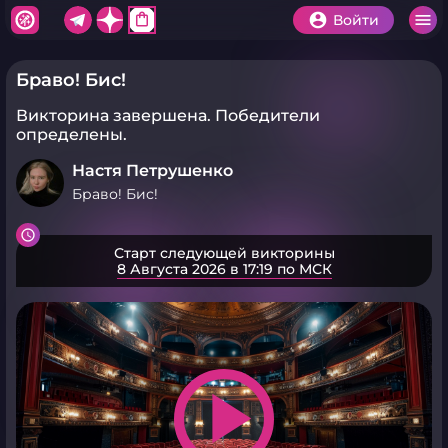
shopping_bag
Войти
Браво! Бис!
Викторина завершена.
Победители
определены.
Настя Петрушенко
Браво! Бис!
Старт следующей викторины
8 Августа 2026 в 17:19 по МСК
play_arrow