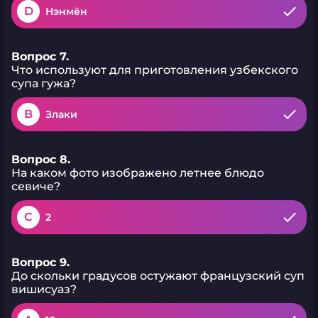
D
Нэнмён
Вопрос 7.
Что используют для приготовления узбекского
супа гужа?
B
Злаки
Вопрос 8.
На каком фото изображено летнее блюдо
севиче?
C
2
Вопрос 9.
До скольки градусов остужают французский суп
вишисуаз?