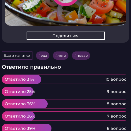
Поделиться
Еда и напитки
еда
лето
повар
Ответило правильно
Ответило 31%
Ответило 31%
10 вопрос
Ответило 25%
Ответило 25%
9 вопрос
Ответило 36%
Ответило 36%
8 вопрос
Ответило 26%
Ответило 26%
7 вопрос
Ответило 39%
Ответило 39%
6 вопрос