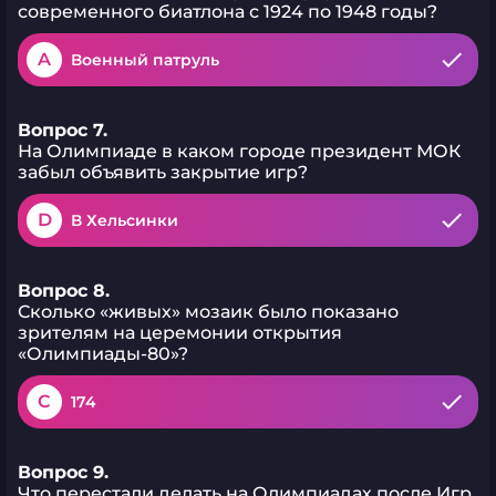
современного биатлона с 1924 по 1948 годы?
A
Военный патруль
Вопрос 7.
На Олимпиаде в каком городе президент МОК
забыл объявить закрытие игр?
D
В Хельсинки
Вопрос 8.
Сколько «живых» мозаик было показано
зрителям на церемонии открытия
«Олимпиады-80»?
C
174
Вопрос 9.
Что перестали делать на Олимпиадах после Игр