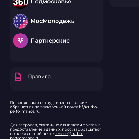
Подмосковье
МосМолодежь
emoji_events
Партнерские
description
Правила
По вопросам о сотрудничестве просим
обращаться по электронной почте
hf@turbo-
performance.ru
.
Для запросов, связанных с выплатой призов и
предоставлением данных, просим обращаться
по электронной почте
service@turbo-
performance.ru
.