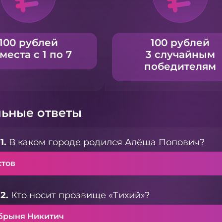
100 рублей
100 рублей
 места с 1 по 7
3 случайным
победителям
ьные ответы
1.
В каком городе родился Алёша Попович?
стов
2.
Кто носит прозвище «Тихий»?
брыня Никитич