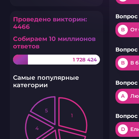
Вопрос 
Проведено викторин:
4466
B
От
Собираем 10 миллионов
ответов
Вопрос 
1 728 424
B
В 
Самые популярные
Вопрос 
категории
A
Лю
5
1
Вопрос 
4
D
Ел