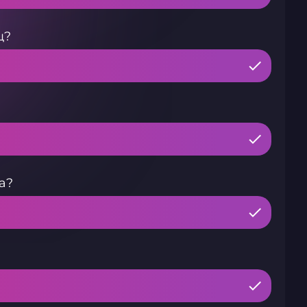
ц?
а?