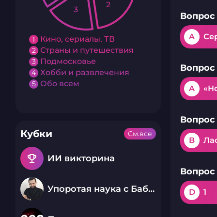
2
3
Вопрос 
A
Се
Кино, сериалы, ТВ
1
Страны и путешествия
2
Подмосковье
3
Вопрос 
Хобби и развлечения
4
Обо всем
5
A
«Н
Вопрос 
Кубки
См.все
B
Ла
emoji_events
ИИ викторина
Вопрос 
Упоротая наука с Бабаем Лютым
D
1