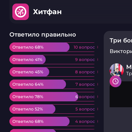
Хитфан
Ответило правильно
Три бо
Ответило 68%
Ответило 68%
10 вопрос
10 вопрос
Виктор
Ответило 41%
Ответило 41%
9 вопрос
9 вопрос
М
Ответило 45%
Ответило 45%
8 вопрос
8 вопрос
Тр
Ответило 64%
Ответило 64%
7 вопрос
7 вопрос
Ответило 78%
Ответило 78%
6 вопрос
6 вопрос
Ответило 52%
Ответило 52%
5 вопрос
5 вопрос
Ответило 68%
Ответило 68%
4 вопрос
4 вопрос