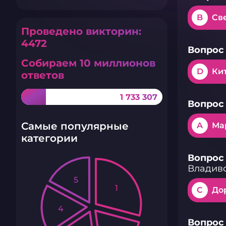
B
Св
Проведено викторин:
4472
Вопрос 
Собираем 10 миллионов
D
Ки
ответов
1 733 307
Вопрос 
Самые популярные
A
Ма
категории
Вопрос 
Владив
5
1
C
До
4
Вопрос 