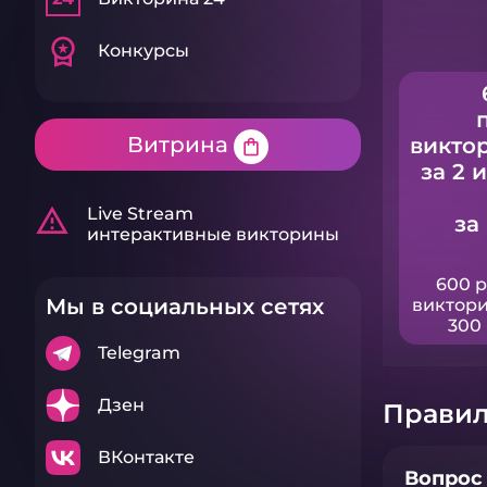
workspace_premium
Конкурсы
Витрина
викто
shopping_bag
за 2 
warning_amber
Live Stream
за
интерактивные викторины
600 
Мы в социальных сетях
виктори
300 
Telegram
Дзен
Правил
ВКонтакте
Вопрос 