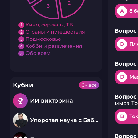
2
3
A
8 
Кино, сериалы, ТВ
1
Вопрос 
Страны и путешествия
2
Подмосковье
3
D
Пля
Хобби и развлечения
4
Обо всем
5
Вопрос 
D
Ма
Кубки
См.все
Вопрос 
emoji_events
ИИ викторина
мыса То
B
То
Упоротая наука с Бабаем Лютым
Вопрос 