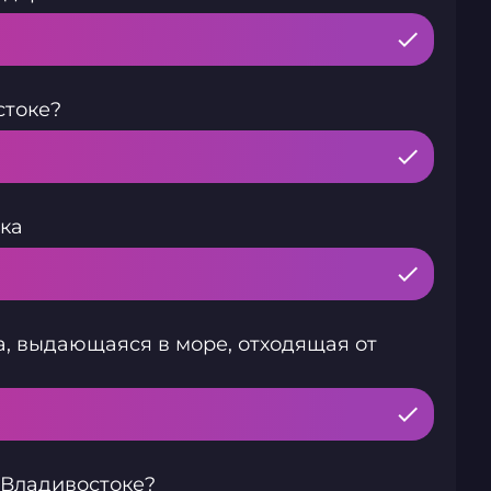
стоке?
ка
а, выдающаяся в море, отходящая от
 Владивостоке?