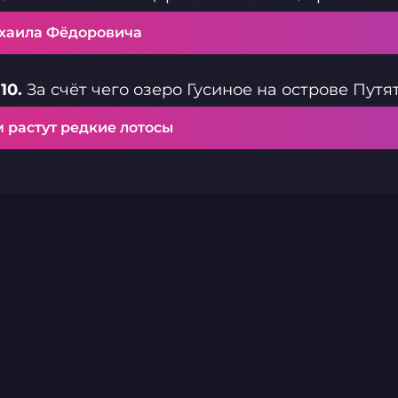
хаила Фёдоровича
10.
За счёт чего озеро Гусиное на острове Пут
 растут редкие лотосы