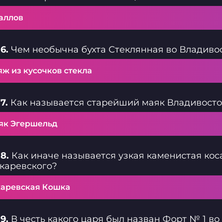
баллов
6.
Чем необычна бухта Стеклянная во Владиво
ж из кусочков стекла
7.
Как называется старейший маяк Владивосто
як Эгершельд
8.
Как иначе называется узкая каменистая кос
каревского?
каревская Кошка
9.
В честь какого царя был назван Форт № 1 во