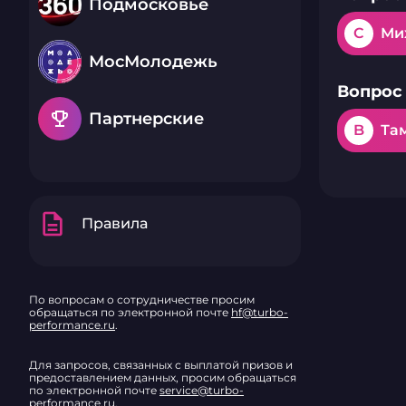
Подмосковье
C
Ми
МосМолодежь
Вопрос 
emoji_events
Партнерские
B
Там
description
Правила
По вопросам о сотрудничестве просим
обращаться по электронной почте
hf@turbo-
performance.ru
.
Для запросов, связанных с выплатой призов и
предоставлением данных, просим обращаться
по электронной почте
service@turbo-
performance.ru
.