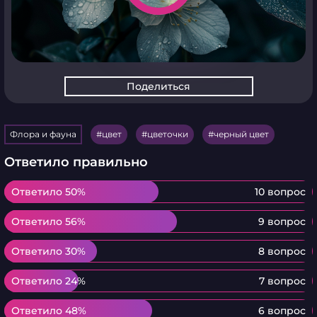
Поделиться
Флора и фауна
цвет
цветочки
черный цвет
Ответило правильно
Ответило 50%
Ответило 50%
10 вопрос
Ответило 56%
Ответило 56%
9 вопрос
Ответило 30%
Ответило 30%
8 вопрос
Ответило 24%
Ответило 24%
7 вопрос
Ответило 48%
Ответило 48%
6 вопрос