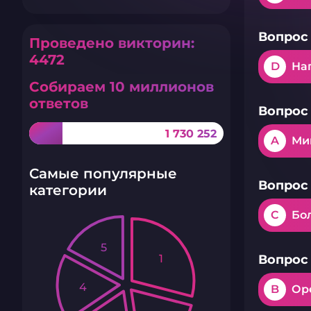
Вопрос 
Проведено викторин:
4472
D
На
Собираем 10 миллионов
ответов
Вопрос 
1 730 252
A
Ми
Самые популярные
Вопрос 
категории
C
Бо
5
1
Вопрос 
4
B
Ор