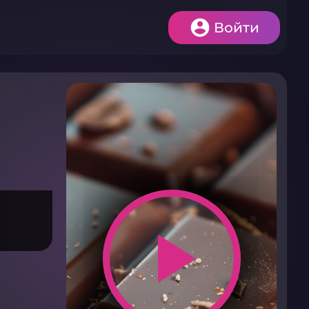
Войти
play_arrow