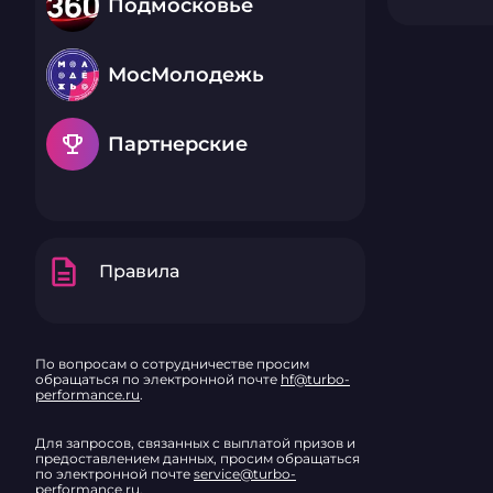
Подмосковье
МосМолодежь
emoji_events
Партнерские
description
Правила
По вопросам о сотрудничестве просим
обращаться по электронной почте
hf@turbo-
performance.ru
.
Для запросов, связанных с выплатой призов и
предоставлением данных, просим обращаться
по электронной почте
service@turbo-
performance.ru
.