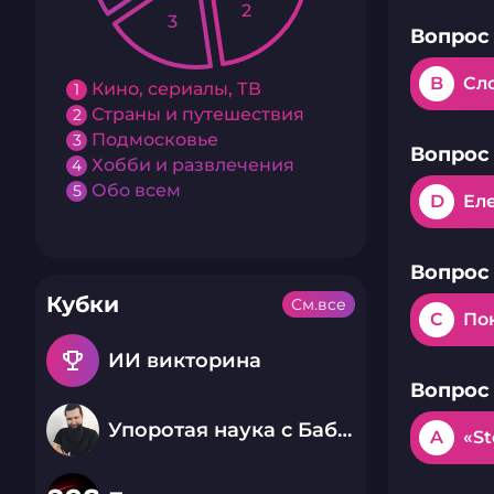
2
3
Вопрос 
B
Сл
Кино, сериалы, ТВ
1
Страны и путешествия
2
Подмосковье
3
Вопрос 
Хобби и развлечения
4
Обо всем
5
D
Ел
Вопрос 
Кубки
См.все
C
По
emoji_events
ИИ викторина
Вопрос 
Упоротая наука с Бабаем Лютым
A
«St