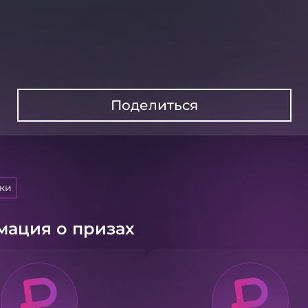
Поделиться
тки
ация о призах