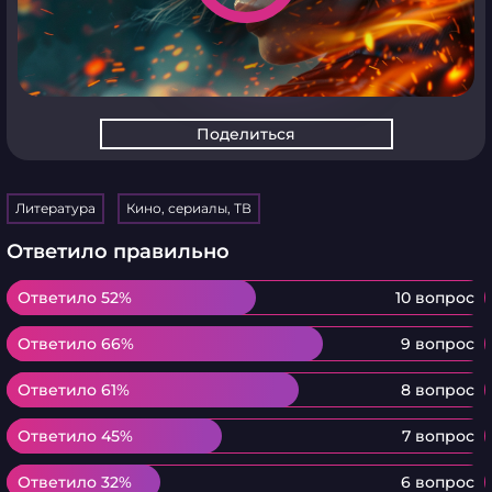
Поделиться
Литература
Кино, сериалы, ТВ
Ответило правильно
Ответило 52%
Ответило 52%
10 вопрос
Ответило 66%
Ответило 66%
9 вопрос
Ответило 61%
Ответило 61%
8 вопрос
Ответило 45%
Ответило 45%
7 вопрос
Ответило 32%
Ответило 32%
6 вопрос