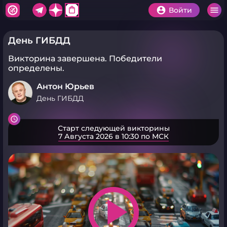
shopping_bag
Войти
День ГИБДД
Викторина завершена.
Победители
определены.
Антон Юрьев
День ГИБДД
Старт следующей викторины
7 Августа 2026 в 10:30 по МСК
play_arrow