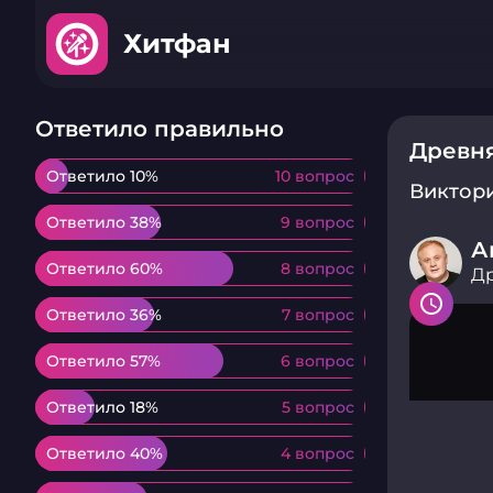
Хитфан
Ответило правильно
Древня
Ответило 10%
Ответило 10%
10 вопрос
10 вопрос
Виктор
Ответило 38%
Ответило 38%
9 вопрос
9 вопрос
А
Ответило 60%
Ответило 60%
8 вопрос
8 вопрос
Др
Ответило 36%
Ответило 36%
7 вопрос
7 вопрос
Ответило 57%
Ответило 57%
6 вопрос
6 вопрос
Ответило 18%
Ответило 18%
5 вопрос
5 вопрос
Ответило 40%
Ответило 40%
4 вопрос
4 вопрос