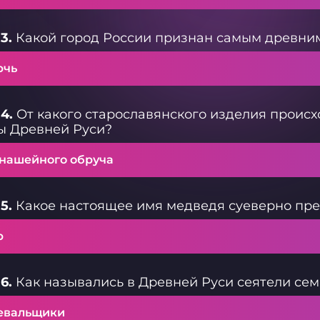
3.
Какой город России признан самым древни
рчь
4.
От какого старославянского изделия проис
ы Древней Руси?
 нашейного обруча
5.
Какое настоящее имя медведя суеверно пред
р
6.
Как назывались в Древней Руси сеятели се
евальщики