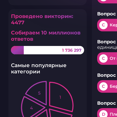
Вопрос 
Проведено викторин:
4477
C
Ке
Собираем 10 миллионов
ответов
Вопрос 
единиц
1 736 297
C
От
Самые популярные
категории
Вопрос 
C
Бе
5
1
Вопрос 
4
D
Пл