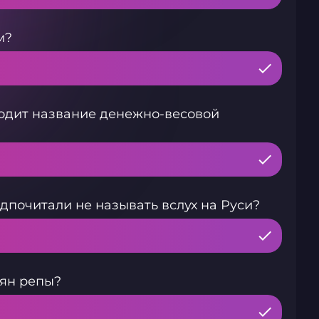
м?
ходит название денежно-весовой
почитали не называть вслух на Руси?
мян репы?