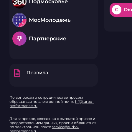
Подмосковье
C
Око
МосМолодежь
emoji_events
Партнерские
description
Правила
По вопросам о сотрудничестве просим
обращаться по электронной почте
hf@turbo-
performance.ru
.
Для запросов, связанных с выплатой призов и
предоставлением данных, просим обращаться
по электронной почте
service@turbo-
performance.ru
.