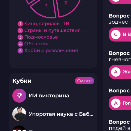
2
3
Вопрос 
зодчест
Кино, сериалы, ТВ
1
Страны и путешествия
2
C
В 
Подмосковье
3
Обо всем
4
Хобби и развлечения
5
Вопрос 
гневног
A
Жа
Кубки
См.все
Вопрос 
emoji_events
ИИ викторина
A
Го
Упоротая наука с Бабаем Лютым
Вопрос 
пядей в