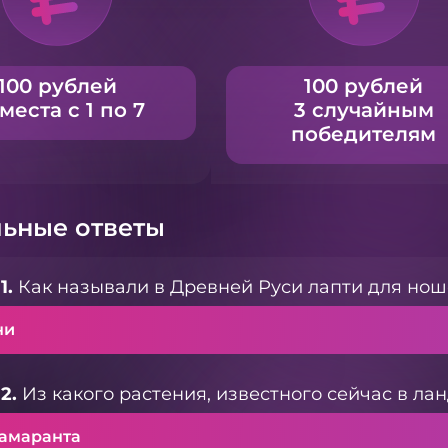
100 рублей
100 рублей
 места с 1 по 7
3 случайным
победителям
ьные ответы
1.
Как называли в Древней Руси лапти для нош
ни
2.
Из какого растения, известного сейчас в л
 амаранта