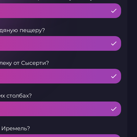
ледяную пещеру?
леку от Сысерти?
х столбах?
ы Иремель?