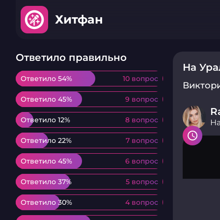
Хитфан
Ответило правильно
На Ура
Ответило 54%
Ответило 54%
10 вопрос
10 вопрос
Виктор
Ответило 45%
Ответило 45%
9 вопрос
9 вопрос
R
Ответило 12%
Ответило 12%
8 вопрос
8 вопрос
На
Ответило 22%
Ответило 22%
7 вопрос
7 вопрос
Ответило 45%
Ответило 45%
6 вопрос
6 вопрос
Ответило 37%
Ответило 37%
5 вопрос
5 вопрос
Ответило 30%
Ответило 30%
4 вопрос
4 вопрос