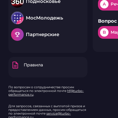
Подмосковье
A
Ре
МосМолодежь
Вопрос 
B
Ма
emoji_events
Партнерские
description
Правила
По вопросам о сотрудничестве просим
обращаться по электронной почте
hf@turbo-
performance.ru
.
Для запросов, связанных с выплатой призов и
предоставлением данных, просим обращаться
по электронной почте
service@turbo-
performance.ru
.