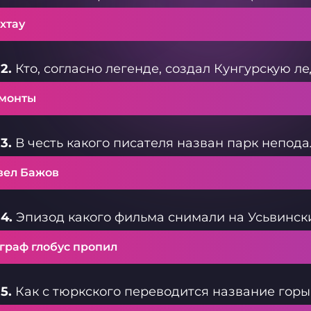
хтау
2.
Кто, согласно легенде, создал Кунгурскую 
монты
3.
В честь какого писателя назван парк непода
вел Бажов
4.
Эпизод какого фильма снимали на Усьвински
ограф глобус пропил
5.
Как с тюркского переводится название гор