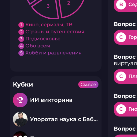
2
B
Се
3
Вопрос 
Кино, сериалы, ТВ
1
Страны и путешествия
2
C
Го
Подмосковье
3
Обо всем
4
Хобби и развлечения
5
Вопрос 
виртуал
C
Пл
Кубки
См.все
Вопрос 
emoji_events
ИИ викторина
C
Гн
Упоротая наука с Бабаем Лютым
Вопрос 