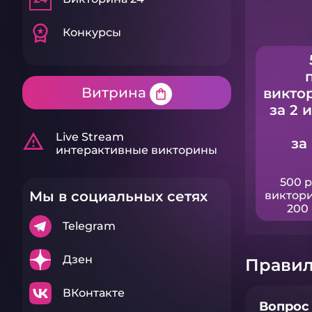
workspace_premium
Конкурсы
Витрина
викто
shopping_bag
за 2 
warning_amber
Live Stream
за
интерактивные викторины
500 
Мы в социальных сетях
виктори
200 
Telegram
Дзен
Правил
ВКонтакте
Вопрос 