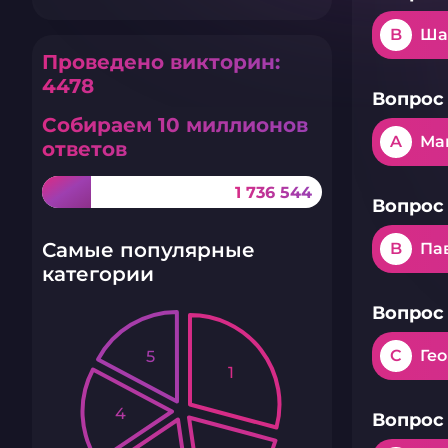
B
Ша
Проведено викторин:
4478
Вопрос 
Собираем 10 миллионов
A
Ма
ответов
1 736 544
Вопрос 
Самые популярные
B
Па
категории
Вопрос 
C
Ге
5
1
4
Вопрос 