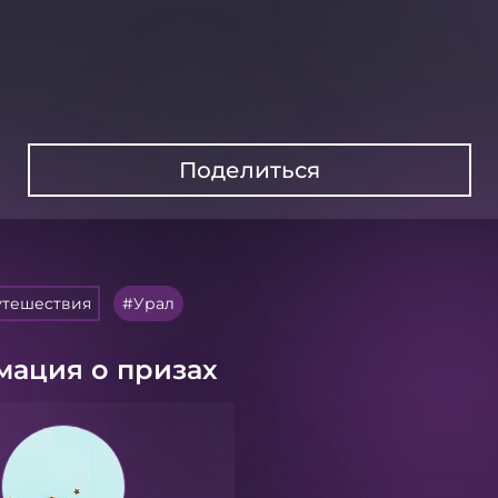
Поделиться
утешествия
Урал
ация о призах