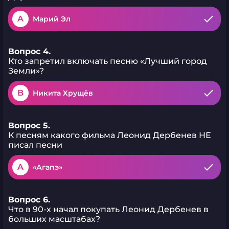
A
Марий Эл
Вопрос 4.
Кто запретил включать песню «Лучший город
Земли»?
B
Никита Хрущёв
Вопрос 5.
К песням какого фильма Леонид Дербенев НЕ
писал песни
A
«Агапэ»
Вопрос 6.
Что в 90-х начал покупать Леонид Дербенев в
больших масштабах?