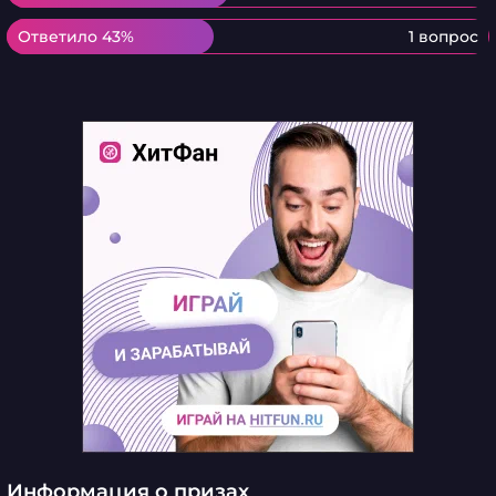
Ответило 43%
Ответило 43%
1 вопрос
Информация о призах