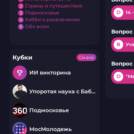
Страны и путешествия
2
D
14 
Подмосковье
3
Хобби и развлечения
4
Обо всем
5
Вопрос 
B
Уча
Кубки
См.все
Вопрос 
emoji_events
ИИ викторина
D
"М
Упоротая наука с Бабаем Лютым
Подмосковье
МосМолодежь