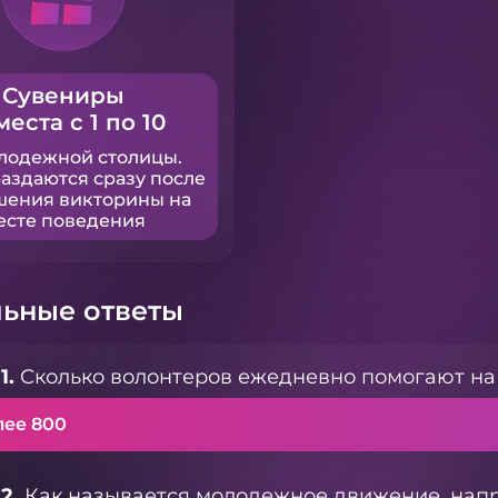
Сувениры
места с 1 по 10
лодежной столицы.
аздаются сразу после
шения викторины на
есте поведения
ьные ответы
1.
Сколько волонтеров ежедневно помогают на 
лее 800
2.
Как называется молодежное движение, напр