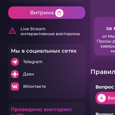
Витрина
shopping_bag
за 
warning_amber
Live Stream
интерактивные викторины
от Мо
Призы р
завер
Мы в социальных сетях
м
Telegram
Правил
Дзен
ВКонтакте
Вопрос 
A
Бо
Проведено викторин:
Вопрос 