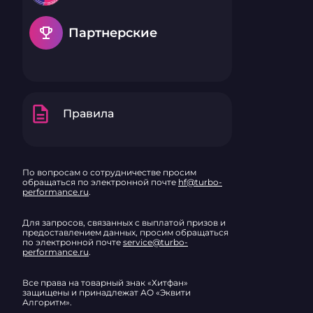
emoji_events
Партнерские
description
Правила
По вопросам о сотрудничестве просим
обращаться по электронной почте
hf@turbo-
performance.ru
.
Для запросов, связанных с выплатой призов и
предоставлением данных, просим обращаться
по электронной почте
service@turbo-
performance.ru
.
Все права на товарный знак «Хитфан»
защищены и принадлежат АО «Эквити
Алгоритм».