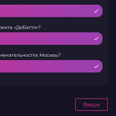
екта «ДеБаттл»?
имечательностях Москвы?
Вверх