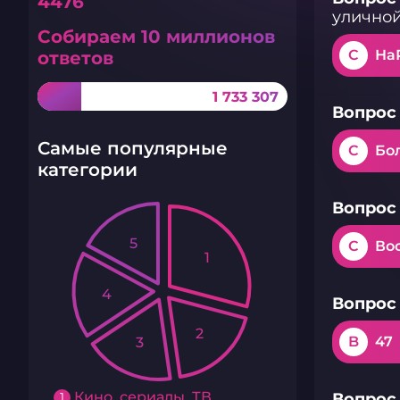
4476
уличной
Собираем 10 миллионов
C
На
ответов
1 733 307
Вопрос 
Самые популярные
C
Бол
категории
Вопрос 
5
C
Во
1
4
Вопрос 
2
B
47
3
Кино, сериалы, ТВ
1
Вопрос 