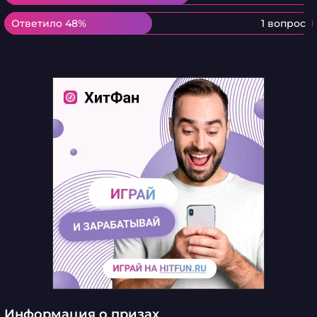
Ответило 48%
Ответило 48%
1 вопрос
Информация о призах