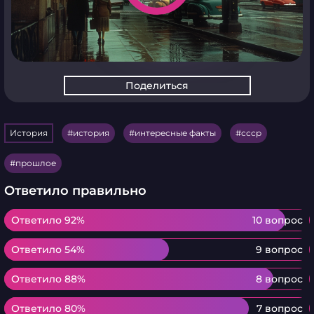
Поделиться
История
история
интересные факты
ссср
прошлое
Ответило правильно
Ответило 92%
Ответило 92%
10 вопрос
Ответило 54%
Ответило 54%
9 вопрос
Ответило 88%
Ответило 88%
8 вопрос
Ответило 80%
Ответило 80%
7 вопрос