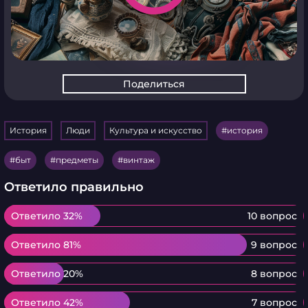
Поделиться
История
Люди
Культура и искусство
история
быт
предметы
винтаж
Ответило правильно
Ответило 32%
Ответило 32%
10 вопрос
Ответило 81%
Ответило 81%
9 вопрос
Ответило 20%
Ответило 20%
8 вопрос
Ответило 42%
Ответило 42%
7 вопрос