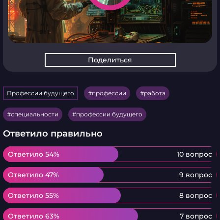
Поделиться
Профессии будущего
профессии
работа
специальности
профессии будущего
Ответило правильно
Ответило 54%
Ответило 54%
10 вопрос
Ответило 47%
Ответило 47%
9 вопрос
Ответило 55%
Ответило 55%
8 вопрос
Ответило 63%
Ответило 63%
7 вопрос