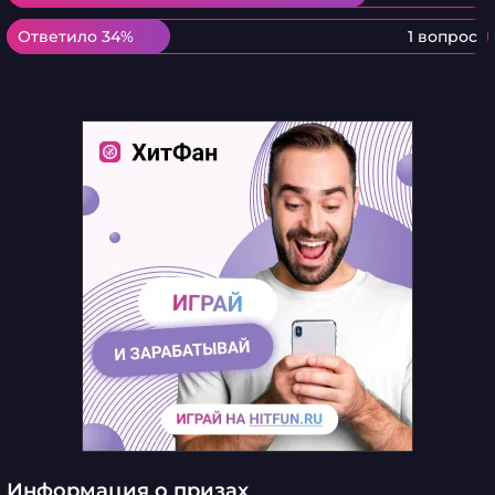
Ответило 34%
Ответило 34%
1 вопрос
Информация о призах