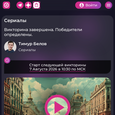
shopping_bag
Войти
Cериалы
Викторина завершена.
Победители
определены.
Тимур Белов
Cериалы
Старт следующей викторины
7 Августа 2026 в 10:30 по МСК
play_arrow