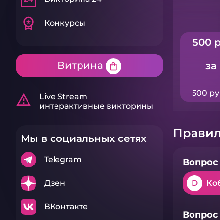
workspace_premium
Конкурсы
500 р
Витрина
за
shopping_bag
500 ру
warning_amber
Live Stream
интерактивные викторины
Правил
Мы в социальных сетях
Telegram
Вопрос 
Дзен
D
Ко
ВКонтакте
Вопрос 