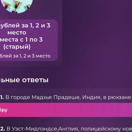
ублей за 1, 2 и 3
место
 места с 1 по 3
(старый)
блей за 1, 2 и 3 место
ьные ответы
1.
В городе Мадхья Прадеше, Индия, в рюкзаке 
бру
2.
В Уэст-Мидлэндсе,Англия, полицейскому но