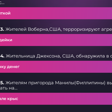
...
иткой
3.
Жителей Воберна,США, терроризируют агрес
дейки
4.
Жительница Джексона, США, обнаружила в сво
чку денег
5.
Жителям пригорода Манилы(Филлипины) вып
ть на...
вле крыс