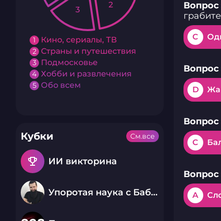
2
Вопрос 
3
грабител
C
Од
Кино, сериалы, ТВ
1
Страны и путешествия
2
Подмосковье
3
Вопрос 
Хобби и развлечения
4
Обо всем
5
D
Жа
Вопрос 
Кубки
См.все
C
Ба
emoji_events
ИИ викторина
Вопрос 
Упоротая наука с Бабаем Лютым
A
Сл