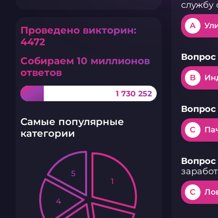
службу с
A
Ул
Проведено викторин:
4472
Вопрос 
Собираем 10 миллионов
ответов
B
Ин
1 730 252
Вопрос 
Самые популярные
C
Па
категории
Вопрос 
заработа
5
1
C
Ло
4