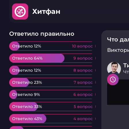
Хитфан
Ответило правильно
Что д
Ответило 12%
Ответило 12%
10 вопрос
10 вопрос
Виктор
Ответило 64%
Ответило 64%
9 вопрос
9 вопрос
Т
Ответило 12%
Ответило 12%
8 вопрос
8 вопрос
Чт
Ответило 23%
Ответило 23%
7 вопрос
7 вопрос
Ответило 9%
Ответило 9%
6 вопрос
6 вопрос
Ответило 33%
Ответило 33%
5 вопрос
5 вопрос
Ответило 43%
Ответило 43%
4 вопрос
4 вопрос