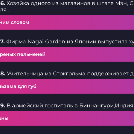
6.
Хозяйка одного из магазинов в штате Мэн, 
я...
ним словом
7.
Фирма Nagai Garden из Японии выпустила худ
реных пельменей
8.
Учительница из Стокгольма поддерживает д
льзама для губ
9.
В армейский госпиталь в Биннангури,Индия, 
оны