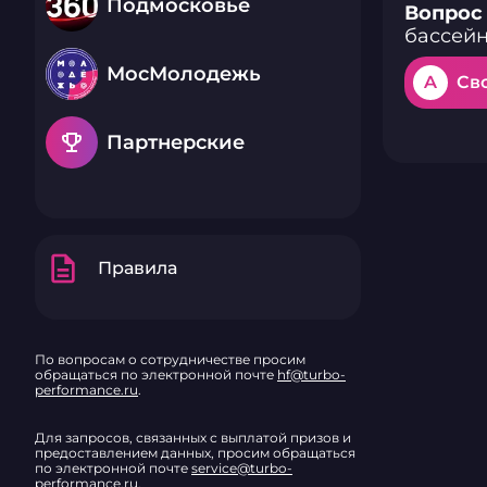
Подмосковье
Вопрос 
бассейне
МосМолодежь
A
Св
emoji_events
Партнерские
description
Правила
По вопросам о сотрудничестве просим
обращаться по электронной почте
hf@turbo-
performance.ru
.
Для запросов, связанных с выплатой призов и
предоставлением данных, просим обращаться
по электронной почте
service@turbo-
performance.ru
.