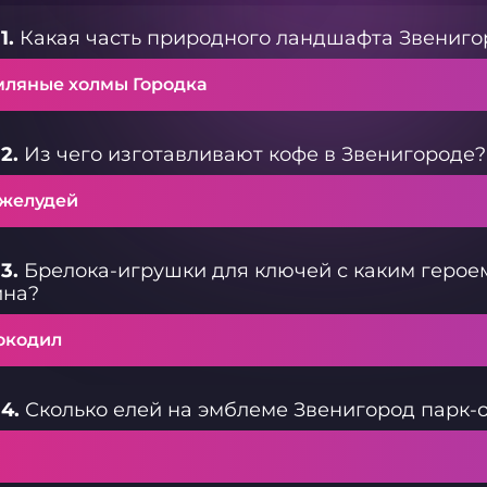
1.
Какая часть природного ландшафта Звениго
мляные холмы Городка
2.
Из чего изготавливают кофе в Звенигороде?
 желудей
3.
Брелока-игрушки для ключей с каким героем
на?
окодил
4.
Сколько елей на эмблеме Звенигород парк-