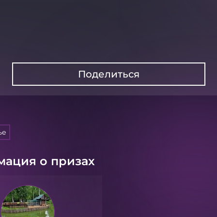
Поделиться
ье
ация о призах