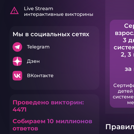
warning_amber
Live Stream
интерактивные викторины
Cе
взрос
Мы в социальных сетях
3 д
систе
Telegram
2, 3
Дзен
за
ВКонтакте
Cертифи
детей 
системе 
Проведено викторин:
ме
4471
Собираем 10 миллионов
Правил
ответов