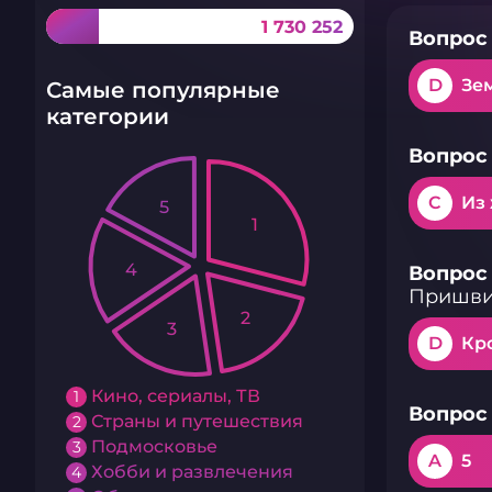
1 730 252
Вопрос 
D
Зе
Самые популярные
категории
Вопрос 
C
Из
5
1
4
Вопрос 
Пришви
2
3
D
Кр
Кино, сериалы, ТВ
1
Вопрос 
Страны и путешествия
2
Подмосковье
3
A
5
Хобби и развлечения
4