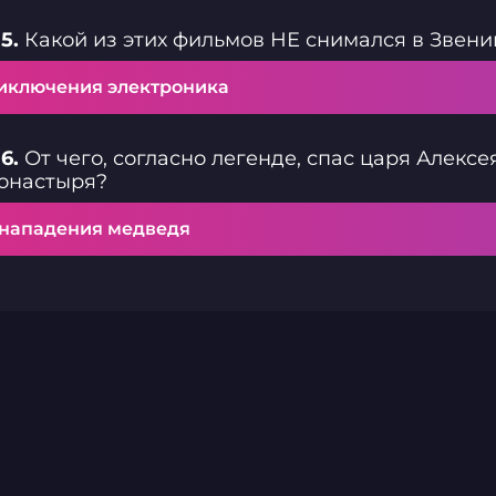
5.
Какой из этих фильмов НЕ снимался в Звени
иключения электроника
6.
От чего, согласно легенде, спас царя Алек
онастыря?
 нападения медведя