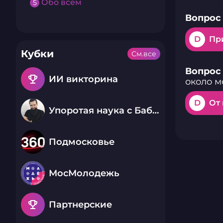
Обо всем
5
Вопрос 
D
Пр
Кубки
См.все
Вопрос 
emoji_events
ИИ викторина
около м
D
От
Упоротая наука с Бабаем Лютым
Подмосковье
МосМолодежь
emoji_events
Партнерские